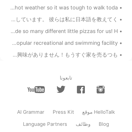
2021.07.22 10:24
ernest
경복궁에 갔어요! 너무 예뻤어요! 근데 진짜 더웠어요 ㅠㅠ 나는 피곤했고 발이 아파요🥲 i hate hot weather so it was tough to walk toda...
JP
EN
私は日本に一人で住んでいます。 しかし、このアプリの何人かの人々は私にとても親切です。 時々私の想像上の世界で私は彼らを私の家族として感じます。本当に感謝しています。 彼らは私に日本語を教えてく...
多いだね😰大変。
@にゃりんこ
We ate dinner at our friend's house last night! He made so many different little pizzas for us! H...
2021.07.22 10:20
にゃりんこ
It was a beautiful day in SF. Sutro Baths were once a popular recreational and swimming facility ...
EN
JP
最近火事がほんとに多い気がする。。
先週ギターエリアを模様替えをして終えたと思いましたが、後で家族の友達は私に電話をかけました。 あの友達は「ジョーイ、久しぶりですね！最近子供たちはピアノに興味がありません！もうすぐ家を売るつも...
2021.07.22 10:17
ernest
JP
EN
تابعونا
Thank you prairie!! 😄 I went to
@prairie
Costco! Hahaha. But I also bought a new
cap🧢 and new swim trunks. Getting
ready for some beach time!
AI Grammar
Press Kit
موقع HelloTalk
2021.07.22 10:13
prairie
EN
JP
Language Partners
وظائف
Blog
ゾンビ
に
世界みたい。