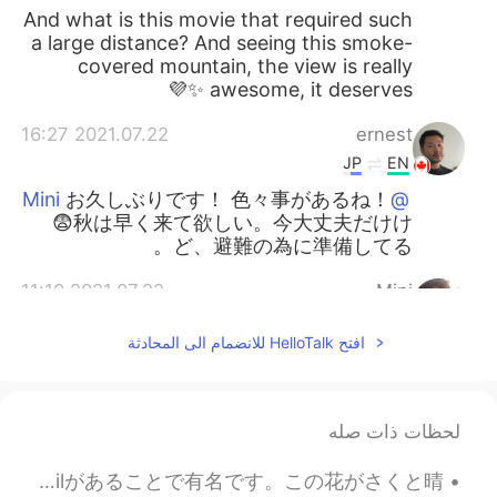
And what is this movie that required such
a large distance? And seeing this smoke-
covered mountain, the view is really
awesome, it deserves ✨💜
2021.07.22 16:27
ernest
JP
EN
お久しぶりです！ 色々事があるね！
@Mini
😨秋は早く来て欲しい。今大丈夫だけけ
ど、避難の為に準備してる。
2021.07.22 11:10
Mini
EN
JP
افتح HelloTalk للانضمام الى المحادثة
お久しぶりです。 温暖化による気温の上昇
は大規模な山火事を引き起こすと言う記事
を読ました。 それで未来の事を心配してい
ます。 カナダのヒートウェーブの記事も読
لحظات ذات صله
みましたがあなたの住む地域は大丈夫です
か？
仕事が終わった後で毎日ポケモンGOを遊びながら歩きに行きます。この花というのはDaffodilということです。晴れの時、イギリスにはたくさんDaffodilがあることで有名です。この花がさくと晴...