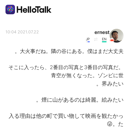
تطبيق تبادل اللغة
ernest
2021.07.22 10:04
JP
EN
AI Grammar Checker
大火事だね。隣の谷にある。僕はまだ大丈夫。
العربية
そこに入ったら、2番目の写真と3番目の写真だ。
青空が無くなった。ゾンビに世
界みたい。
English
简体中文
煙に山があるのは綺麗。絵みたい。
繁體中文
Español
入る理由は他の町で買い物して映画を観たかっ
Français
Deutsch
た。😜