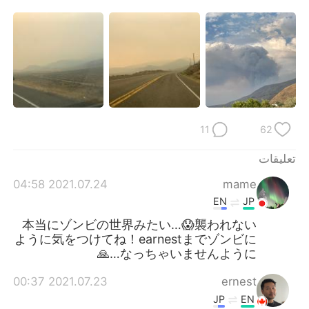
日本語
한국어
Русский
ไทย
Indonesia
Italiano
Türkçe
Tiếng Việt
11
62
Português
تعليقات
2021.07.24 04:58
mame
EN
JP
本当にゾンビの世界みたい…😱襲われない
ように気をつけてね！earnestまでゾンビに
なっちゃいませんように…🙏
2021.07.23 00:37
ernest
JP
EN