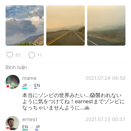
Deutsch
日本語
한국어
Русский
ไทย
Indonesia
Italiano
Türkçe
62
11
Português
Bình luận
mame
2021.07.24 04:58
JP
EN
本当にゾンビの世界みたい…😱襲われない
ように気をつけてね！earnestまでゾンビに
なっちゃいませんように…🙏
ernest
2021.07.23 00:37
EN
JP