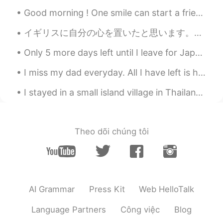
ernest
2021.07.22 10:24
Good morning ! One smile can start a friendship, one word can end a fight , one look can save a r...
EN
JP
イギリスに自分の心を置いたと思います。もう金曜日でも、旅行のことをまだ考えてます。患者さんに集中できなくて、旅行のことについて、いつも話してます。まぁ、患者さんの祖先のほとんどはイギリス人やスコ...
@にゃりんこ
多いだね😰大変。
Only 5 more days left until I leave for Japan!✈️I’m just so excited!!!! 😆 日本に出発するまであと5日です!!!私はとて...
にゃりんこ
2021.07.22 10:20
I miss my dad everyday. All I have left is his voice messages and pictures. I feel like a huge pa...
JP
EN
最近火事がほんとに多い気がする。。
I stayed in a small island village in Thailand🇹🇭 and the water is so shallow that i was able to w...
ernest
2021.07.22 10:17
EN
JP
Theo dõi chúng tôi
@prairie
Thank you prairie!! 😄 I went to
Costco! Hahaha. But I also bought a new
cap🧢 and new swim trunks. Getting
ready for some beach time!
AI Grammar
Press Kit
Web HelloTalk
prairie
2021.07.22 10:13
JP
EN
Language Partners
Công việc
Blog
ゾンビ
に
世界みたい。