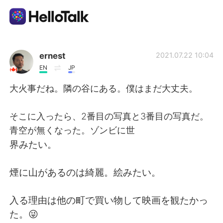
Ứng dụng trao đổi ngôn ngữ
ernest
2021.07.22 10:04
EN
JP
AI Grammar Checker
大火事だね。隣の谷にある。僕はまだ大丈夫。
Tiếng Việt
そこに入ったら、2番目の写真と3番目の写真だ。
青空が無くなった。ゾンビに世
界みたい。
English
简体中文
煙に山があるのは綺麗。絵みたい。
繁體中文
Español
入る理由は他の町で買い物して映画を観たかっ
العربية
Français
た。😜