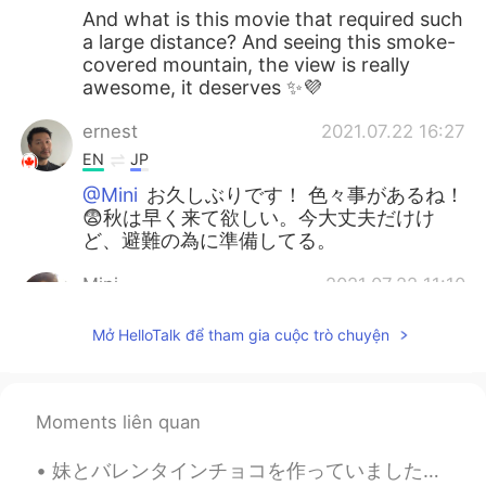
And what is this movie that required such
a large distance? And seeing this smoke-
covered mountain, the view is really
awesome, it deserves ✨💜
ernest
2021.07.22 16:27
EN
JP
@Mini
お久しぶりです！ 色々事があるね！
😨秋は早く来て欲しい。今大丈夫だけけ
ど、避難の為に準備してる。
Mini
2021.07.22 11:10
JP
EN
Mở HelloTalk để tham gia cuộc trò chuyện
お久しぶりです。 温暖化による気温の上昇
は大規模な山火事を引き起こすと言う記事
を読ました。 それで未来の事を心配してい
ます。 カナダのヒートウェーブの記事も読
Moments liên quan
みましたがあなたの住む地域は大丈夫です
か？
妹とバレンタインチョコを作っていました！左の写真はクッキーとキャンディオレンジとチョコレートで覆われたイチゴとプレッツェルとライスクリスピーです！ アメリカは「ホワイトデー」がないから、バレン...