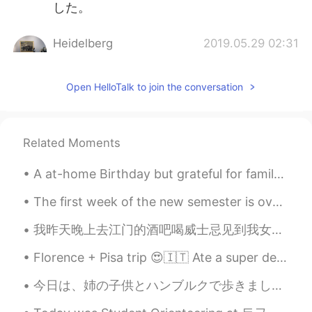
した。
Heidelberg
2019.05.29 02:31
JP
DE
海豚なんですね。金魚かな？と思ってまし
Open HelloTalk to join the conversation
たw可愛いですね💕
mgg
2019.05.29 01:57
Related Moments
JP
EN
貝殻の蝋燭とても綺麗です!✨
A at-home Birthday but grateful for family, friends, flowers and another year of life~! 🤗🌺 I d...
Rai
2019.05.29 01:52
The first week of the new semester is over! I've been working yesterday and today I need to sort...
JP
EN
SV
我昨天晚上去江门的酒吧喝威士忌见到我女朋友的好朋友(现在也是我的好朋友!) 我去柜台点威士忌才发现他们的选择很丰富，选择困难症又饶了。我问调酒师他的建议是啥(我喜欢酷一点的)，然后旁边的人是说,...
Wow very cute😍
Florence + Pisa trip 😍🇮🇹 Ate a super delicious T-Bone steak with my friend, climbed up over 460 ...
Sekko
2019.05.29 01:03
JP
EN
今日は、姉の子供とハンブルクで歩きました。ドイツの町は、日本よりカラフルで汚いと思います。私のアパートの周辺はコンサートやイベントで有名です。今、完全に消えました。来年の秋前できないと思います。...
素敵なお土産ですね ☺️🎁