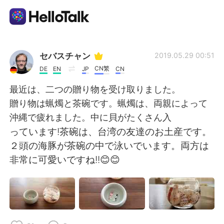
Language Exchange App
セバスチャン
2019.05.29 00:51
CN繁
DE
EN
JP
CN
AI Grammar Checker
最近は、二つの贈り物を受け取りました。
贈り物は蝋燭と茶碗です。蝋燭は、両親によって
English
沖縄で疲れました。中に貝がたくさん入
っています!茶碗は、台湾の友達のお土産です。
２頭の海豚が茶碗の中で泳いでいます。両方は
简体中文
繁體中文
非常に可愛いですね!!😊😊
Español
العربية
Français
Deutsch