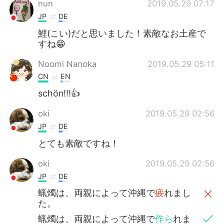
nun
2019.05.29 07:17
JP
DE
鯉(こい)だと思いました！素敵なお土産で
すね😁
Noomi Nanoka
2019.05.29 05:11
CN
EN
schön!!!👍
oki
2019.05.29 02:56
JP
DE
とても素敵ですね！
oki
2019.05.29 02:56
JP
DE
蝋燭は、両親によって沖縄で
疲
れまし
た。
蝋燭は、両親によって沖縄で
作ら
れま