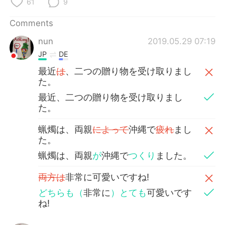
61
9
日本語
한국어
Comments
Русский
ไทย
nun
2019.05.29 07:19
Indonesia
Italiano
JP
DE
最近
は
、二つの贈り物を受け取りまし
Türkçe
Tiếng Việt
た。
最近、二つの贈り物を受け取りまし
Português
た。
蝋燭は、両親
によって
沖縄で
疲れ
まし
た。
蝋燭は、両親
が
沖縄で
つくり
ました。
両方は
非常に可愛いですね!
どちらも（
非常に
）とても
可愛いです
ね!