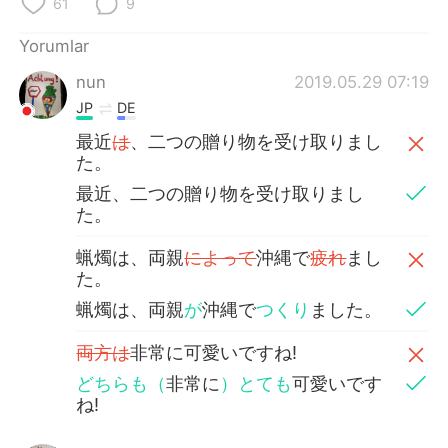
61
9
Deutsch
日本語
Yorumlar
한국어
Русский
nun
2019.05.29 07:19
ไทย
Indonesia
JP
DE
最近
は
、二つの贈り物を受け取りまし
Italiano
Tiếng Việt
た。
最近、二つの贈り物を受け取りまし
Português
た。
蝋燭は、両親
によって
沖縄で
疲れ
まし
た。
蝋燭は、両親
が
沖縄で
つくり
ました。
両方は
非常に可愛いですね!
どちらも（
非常に
）とても
可愛いです
ね!