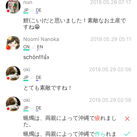
nun
2019.05.29 07:17
JP
DE
鯉(こい)だと思いました！素敵なお土産で
すね😁
Noomi Nanoka
2019.05.29 05:11
CN
EN
schön!!!👍
oki
2019.05.29 02:56
JP
DE
とても素敵ですね！
oki
2019.05.29 02:56
JP
DE
蝋燭は、両親によって沖縄で
疲
れまし
た。
蝋燭は、両親によって沖縄で
作ら
れま