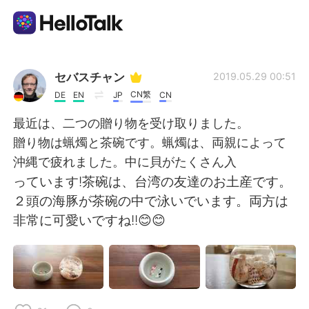
Dil Değişimi Uygulaması
セバスチャン
2019.05.29 00:51
CN繁
DE
EN
JP
CN
AI Grammar Checker
最近は、二つの贈り物を受け取りました。
贈り物は蝋燭と茶碗です。蝋燭は、両親によって
Türkçe
沖縄で疲れました。中に貝がたくさん入
っています!茶碗は、台湾の友達のお土産です。
２頭の海豚が茶碗の中で泳いでいます。両方は
English
简体中文
非常に可愛いですね!!😊😊
繁體中文
Español
العربية
Français