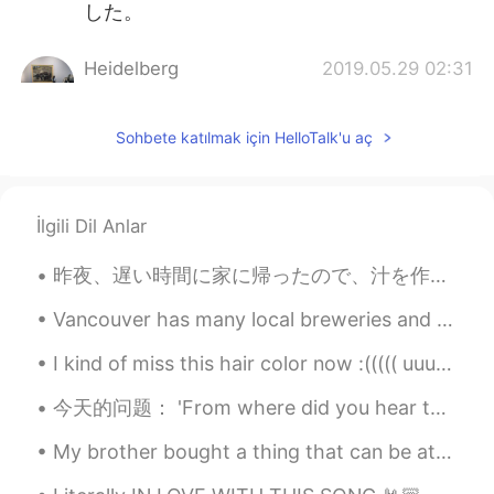
した。
Heidelberg
2019.05.29 02:31
JP
DE
海豚なんですね。金魚かな？と思ってまし
Sohbete katılmak için HelloTalk'u aç
たw可愛いですね💕
mgg
2019.05.29 01:57
İlgili Dil Anlar
JP
EN
貝殻の蝋燭とても綺麗です!✨
昨夜、遅い時間に家に帰ったので、汁を作って息子と一緒に息子の宿題をした Last night, we returned home at a late time, so I made some s...
Rai
2019.05.29 01:52
Vancouver has many local breweries and today me and my friend decided to try one that we had neve...
JP
EN
SV
I kind of miss this hair color now :((((( uuuurgh Can someone PLEASE PLAY WITH ME ON ANIMAL CROS...
Wow very cute😍
今天的问题： 'From where did you hear that joke?' 这个句子对不对？ 提这个问题的人的问题是关于词序。前置词在前面是不是有点太正式了？其实是。关于英语语法...
Sekko
2019.05.29 01:03
JP
EN
My brother bought a thing that can be attached to our BBQ grill to make it like a pizza oven. So,...
素敵なお土産ですね ☺️🎁