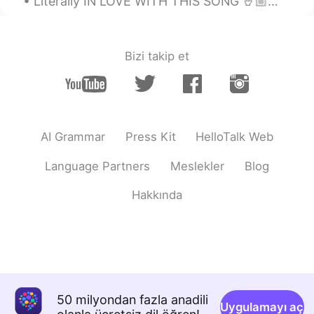
Literally IN LOVE WITH THIS SONG 🤘🏼🤘🏼🤘🏼🤘🏼🤘🏼👇🏼👇🏼👇🏼👇🏼 https://youtube.com/playlist?list=RDbm6tXR1...
Bizi takip et
AI Grammar
Press Kit
HelloTalk Web
Language Partners
Meslekler
Blog
Hakkında
50 milyondan fazla anadili
Uygulamayı aç