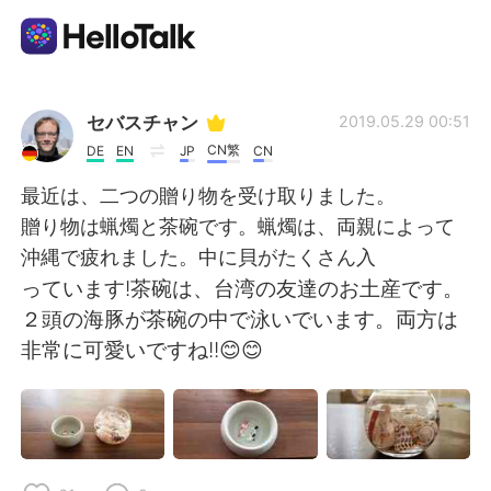
App di scambio linguistico
セバスチャン
2019.05.29 00:51
CN繁
DE
EN
JP
CN
AI Grammar Checker
最近は、二つの贈り物を受け取りました。
贈り物は蝋燭と茶碗です。蝋燭は、両親によって
Italiano
沖縄で疲れました。中に貝がたくさん入
っています!茶碗は、台湾の友達のお土産です。
２頭の海豚が茶碗の中で泳いでいます。両方は
English
简体中文
非常に可愛いですね!!😊😊
繁體中文
Español
العربية
Français