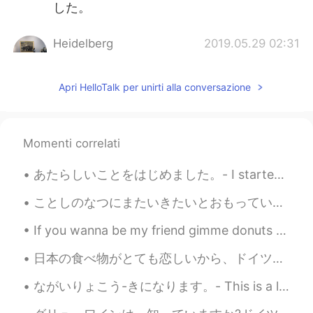
した。
Heidelberg
2019.05.29 02:31
JP
DE
海豚なんですね。金魚かな？と思ってまし
Apri HelloTalk per unirti alla conversazione
たw可愛いですね💕
mgg
2019.05.29 01:57
Momenti correlati
JP
EN
貝殻の蝋燭とても綺麗です!✨
あたらしいことをはじめました。- I started something new. 📷 First of all, I have to thank everyone who helped me...
Rai
2019.05.29 01:52
ことしのなつにまたいきたいとおもっています。- I would like to go back this summer. ⛺ My virtual trip around the Americ...
JP
EN
SV
If you wanna be my friend gimme donuts 🍩 Just kidding I don't bribe people but I love donuts 🤣🤣🙉 ...
Wow very cute😍
日本の食べ物がとても恋しいから、ドイツで炊飯器を持つことがありがたがっている。調理はもっとやさしいなる。残念ながら、Milchreisなら使えるが、同じ味がない。日本のライスのほうがヨーロッパの...
Sekko
2019.05.29 01:03
JP
EN
ながいりょこう-きになります。- This is a long trip report. 😂 Yet another installment of my trip report from ea...
素敵なお土産ですね ☺️🎁