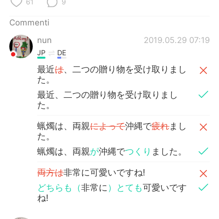
61
9
Deutsch
日本語
Commenti
한국어
Русский
nun
2019.05.29 07:19
ไทย
Indonesia
JP
DE
最近
は
、二つの贈り物を受け取りまし
Türkçe
Tiếng Việt
た。
最近、二つの贈り物を受け取りまし
Português
た。
蝋燭は、両親
によって
沖縄で
疲れ
まし
た。
蝋燭は、両親
が
沖縄で
つくり
ました。
両方は
非常に可愛いですね!
どちらも（
非常に
）とても
可愛いです
ね!