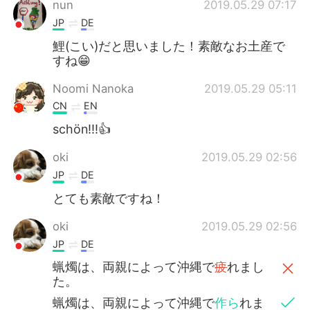
nun
2019.05.29 07:17
JP
DE
鯉(こい)だと思いました！素敵なお土産で
すね😁
Noomi Nanoka
2019.05.29 05:11
CN
EN
schön!!!👍
oki
2019.05.29 02:56
JP
DE
とても素敵ですね！
oki
2019.05.29 02:56
JP
DE
蝋燭は、両親によって沖縄で
疲
れまし
た。
蝋燭は、両親によって沖縄で
作ら
れま