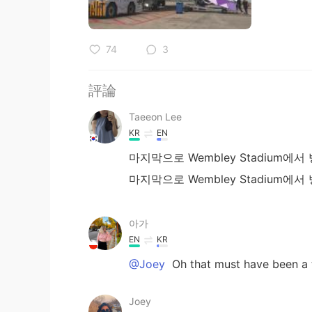
74
3
評論
Taeeon Lee
KR
EN
마지막으로 Wembley Stadium에
마지막으로 Wembley Stadium에
아가
EN
KR
@Joey
Oh that must have been 
Joey