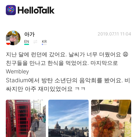
Aplicación de intercambio de idiomas
아가
2019.07.11 11:04
EN
KR
AI Grammar Checker
지난 달에 런던에 갔어요. 날씨가 너무 더웠어요 😩
친구들을 만나고 한식을 먹었어요. 마지막으로
Español
Wembley
Stadium에서 방탄 소년단의 음악희를 봤어요. 비
싸지만 아주 재미있었어요 ㅋㅋ
English
简体中文
繁體中文
العربية
Français
Deutsch