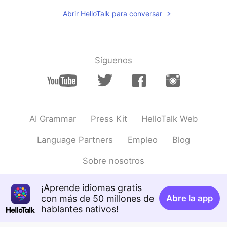
Abrir HelloTalk para conversar
Síguenos
AI Grammar
Press Kit
HelloTalk Web
Language Partners
Empleo
Blog
Sobre nosotros
¡Aprende idiomas gratis
con más de 50 millones de
Abre la app
hablantes nativos!