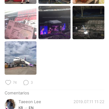
日本語
한국어
Русский
ไทย
Indonesia
Italiano
Türkçe
Tiếng Việt
Português
74
3
Comentarios
Taeeon Lee
2019.07.11 11:22
KR
EN