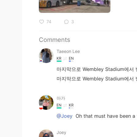
74
3
Comments
Taeeon Lee
KR
EN
마지막으로 Wembley Stadium에
마지막으로 Wembley Stadium에
아가
EN
KR
@Joey
Oh that must have been 
Joey