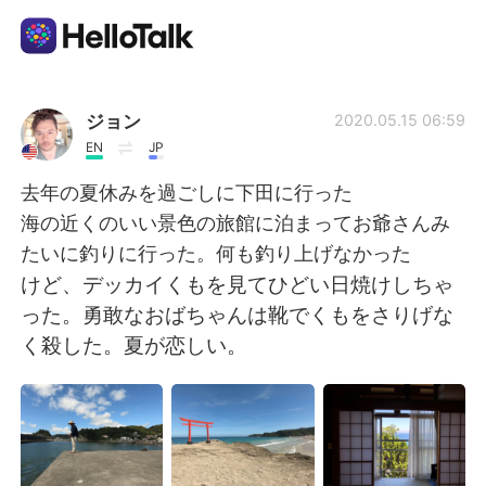
Sprachaustausch-App
ジョン
2020.05.15 06:59
EN
JP
AI Grammar Checker
去年の夏休みを過ごしに下田に行った
海の近くのいい景色の旅館に泊まってお爺さんみ
Deutsch
たいに釣りに行った。何も釣り上げなかった
けど、デッカイくもを見てひどい日焼けしちゃ
った。勇敢なおばちゃんは靴でくもをさりげな
English
简体中文
く殺した。夏が恋しい。
繁體中文
Español
العربية
Français