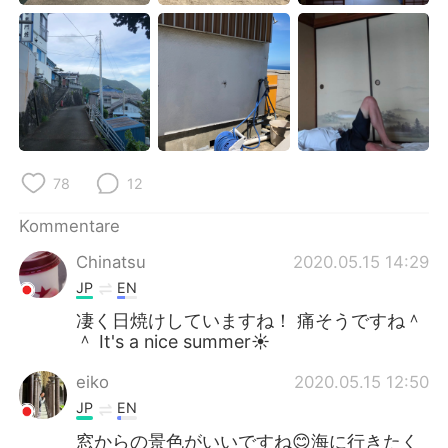
日本語
한국어
Русский
ไทย
Indonesia
Italiano
Türkçe
Tiếng Việt
78
12
Português
Kommentare
Chinatsu
2020.05.15 14:29
JP
EN
凄く日焼けしていますね！ 痛そうですね＾
＾ It's a nice summer☀️
eiko
2020.05.15 12:50
JP
EN
窓からの景色がいいですね😊海に行きたく