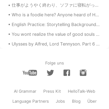
仕事がようやく終わり、ソファに寝転がってただくるくる回るシーリングファンをボーッと眺める。最近いきなり暑くなってきた。霞んで見える今夜の満月もどことなく夏らしい。ビール飲みたいな……でも今週はあ...
𝕞𝕚𝕟𝕒
2020.05.15 07:10
Who is a foodie here? Anyone heard of Huitlacoche aka Corn Fungus or Corn Smut?🤔 Huitlacoche is ...
JP
EN
すごい日焼けしてる😳
English Practice: Storytelling Background: We read or hear stories everyday and I think that th...
サラ
2020.05.15 07:04
You wont realize the value of good souls until you lose everything and find yourself keep remindi...
JP
EN
Ulysses by Alfred, Lord Tennyson. Part 6 of 7. The lights begin to twinkle from the rocks: The ...
去年の夏休み
を過ごしに
下田に行った
去年の夏休み
は
下田に行っ
て過ごし
た
Folge uns
何も釣り上げなかったけど、デッカイ
くもを見
て
ひどい日焼けしちゃった。
何も釣り上げなかったけど、デッカイ
くもを見
た
ひどい日焼けしちゃっ
た。
AI Grammar
Press Kit
HelloTalk-Web
Language Partners
Jobs
Blog
Über