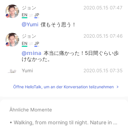
ジョン
2020.05.15 07:47
EN
JP
@Yumi
僕もそう思う！
ジョン
2020.05.15 07:46
EN
JP
@𝕞𝕚𝕟𝕒
本当に痛かった！5日間ぐらい歩
けなかった。
Yumi
2020.05.15 07:35
JP
EN
Öffne HelloTalk, um an der Konversation teilzunehmen
日本の夏！って感じがする。
Towa
2020.05.15 07:27
JP
EN
Ähnliche Momente
こういう夏の過ごし方、すごくいいですよ
ね！✨ キレイな海見て、ゆっくり過ごした
Walking, from morning til night. Nature in all it's shades and tones is both beautiful and awe in...
い♪