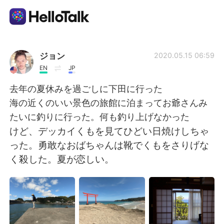
App di scambio linguistico
ジョン
2020.05.15 06:59
EN
JP
AI Grammar Checker
去年の夏休みを過ごしに下田に行った
海の近くのいい景色の旅館に泊まってお爺さんみ
Italiano
たいに釣りに行った。何も釣り上げなかった
けど、デッカイくもを見てひどい日焼けしちゃ
った。勇敢なおばちゃんは靴でくもをさりげな
English
简体中文
く殺した。夏が恋しい。
繁體中文
Español
العربية
Français