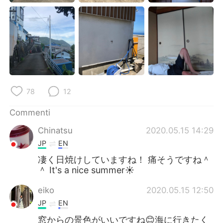
Deutsch
日本語
한국어
Русский
ไทย
Indonesia
Türkçe
Tiếng Việt
78
12
Português
Commenti
Chinatsu
2020.05.15 14:29
JP
EN
凄く日焼けしていますね！ 痛そうですね＾
＾ It's a nice summer☀️
eiko
2020.05.15 12:50
JP
EN
窓からの景色がいいですね😊海に行きたく