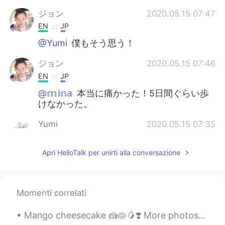
ジョン
2020.05.15 07:47
EN
JP
@Yumi
僕もそう思う！
ジョン
2020.05.15 07:46
EN
JP
@𝕞𝕚𝕟𝕒
本当に痛かった！5日間ぐらい歩
けなかった。
Yumi
2020.05.15 07:35
JP
EN
Apri HelloTalk per unirti alla conversazione
日本の夏！って感じがする。
Towa
2020.05.15 07:27
JP
EN
Momenti correlati
こういう夏の過ごし方、すごくいいですよ
ね！✨ キレイな海見て、ゆっくり過ごした
Mango cheesecake 🍰🥧🥭❣️ More photos of no bake mango cheesecake. It tastes delicious, I had a sl...
い♪