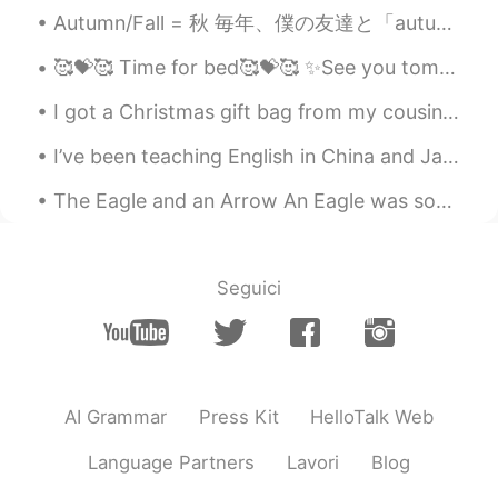
Autumn/Fall = 秋 毎年、僕の友達と「autumn」か「fall」どっちの方がいい言葉って議論があります。 ただの意見だけど、「fall」というと、すぐに木が死んで葉が落ちるってイメ...
𝕞𝕚𝕟𝕒
2020.05.15 07:10
🥰💝🥰 Time for bed🥰💝🥰 ✨See you tomorrow and have a nice day ✨ Please share your favorite TV serie...
JP
EN
すごい日焼けしてる😳
I got a Christmas gift bag from my cousin's family~ ❤ It included a cute Christmas card with our...
サラ
2020.05.15 07:04
I’ve been teaching English in China and Japan for 7 years! I must have taught over 1,000 students...
JP
EN
The Eagle and an Arrow An Eagle was soaring through the air when suddenly it heard the whizz of ...
去年の夏休み
を過ごしに
下田に行った
去年の夏休み
は
下田に行っ
て過ごし
た
Seguici
何も釣り上げなかったけど、デッカイ
くもを見
て
ひどい日焼けしちゃった。
何も釣り上げなかったけど、デッカイ
くもを見
た
ひどい日焼けしちゃっ
た。
AI Grammar
Press Kit
HelloTalk Web
Language Partners
Lavori
Blog