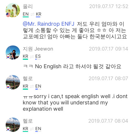
올리
2019.07.17 12:52
EN
KR
@Mr. Raindrop ENFJ
저도 우리 엄마와 이
렇게 소통할 수 있는 게 좋아요 ㅎㅎ 아 저는
교포예요! 엄마 아빠는 둘다 한국분이시고요
지원 Jeewon
2019.07.17 09:14
KR
ES
ㅋㅋ No English 라고 하셔야 될것 같아요
헬로
2019.07.17 08:07
KR
EN
ㅠㅠsorry i can,t speak english well .i dont
know that you will understand my
explanation well
헬로
2019.07.17 08:04
KR
EN