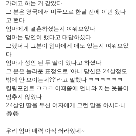
Deutsch
日本語
가려고 하는 거 같았다
그 분은 영국에서 미국으로 한달 전에 이민 왔다
한국어
Русский
고 했다
엄마에게 결혼하셨는지 여쭤보았다
ไทย
Italiano
엄마는 당연히 했다고 대답하셨다
그랬더니 그분이 엄마에게 애도 있는지 여쭤보았
Türkçe
Tiếng Việt
다
엄마가 성인 된 두 딸이 있다고 하셨다
Português
그 분은 놀라운 표정으로 '아니 당신은 24살정도
밖에 안 보이는데??'라고 말했다 ㅋㅋㅋㅋㅋㅋ
킬링포인트 ㅋㅋㅋ 이때쯤에 언니와 저는 웃음이
멈추지 않았다
24살인 딸을 두신 여자에게 그런 말을 하시다니
😂😂
우리 엄마 매력 아직 쏴라있네~