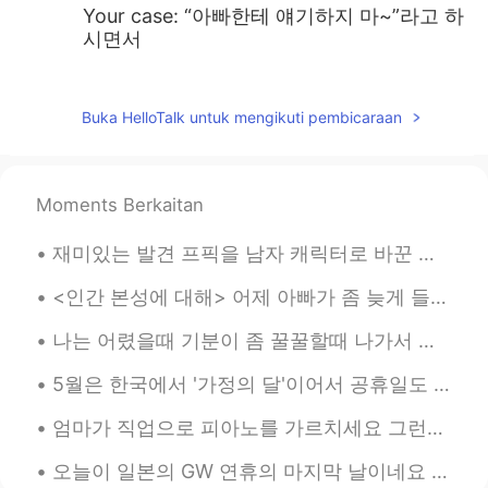
Your case: “아빠한테 얘기하지 마~”라고 하
시면서
헬로
2019.07.17 08:03
KR
EN
Buka HelloTalk untuk mengikuti pembicaraan
@올리
If you puote sentance that
someone will say, you should use 직접인
용. For example, mom said 사랑해, 아들아
Moments Berkaitan
at last night and today, you want to tell
someone that my mom said 사랑해, 아들
재미있는 발견 프픽을 남자 캐릭터로 바꾼 뒤 이상한 메세지들이 그만 들어옴 작년에 한국에 있었을 땐 괴롭힘 받는게 제일 심했고 떠났을 때는 나아졌고 (만남만 권하는 사람들...
아 : 엄마가 어제 밤에 “사랑해, 아들아” 라고
말했어
<인간 본성에 대해> 어제 아빠가 좀 늦게 들어와서 저는 엄마랑 먼저 저녁식사를 했어요 아빠가 혼자 먹기 싫다고 같이 있어주라고 달래서 아빠가 저녁 먹고 축구 보면서 제가 ...
Mr. Raindrop ENFJ
2019.07.17 06:51
나는 어렸을때 기분이 좀 꿀꿀할때 나가서 공원에 그네를 자주 탔어요 이제는 드라이브하러 가고 이 두가지 행동이 아무런 관계가 없다고 생각했는데 요새 다시 그네를 찾아가는 내...
KR
JP
VI
5월은 한국에서 '가정의 달'이어서 공휴일도 많고 한편으로는 여유로운 달로 인식될 수도 있지만 비로소 기념일이 그만큼 많기 때문에 '가장 부담스러운 달'이라고 느끼는 사람들도...
저는 어머니가 미인이시다 아니다 이전에.
두자녀분과 이런 이야기를 하며 서로 소통하
엄마가 직업으로 피아노를 가르치세요 그런데 그냥 피아노 선생님이 아니라 음악 치료사니까 주로 다른 선생님들이 피아노 학생으로 잘 안 받아주는 사람들을 가르치세요 (장애인, 양...
고있는 어머니의 성격이 귀여우시네요.ㅎㅎ
살며시 영상이 스치듯 지나가서 재미나게 봤
오늘이 일본의 GW 연휴의 마지막 날이네요 한국도 오늘 쉬는 날이어서 긴 주말을 가지게 됐고요 하지만 연휴동안 쉬지 못한 사람들도 많아요 GW 연휴동안 몇명의 일본분들의 글을...
습니다. 그런데 동양인이세요??