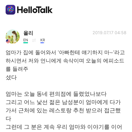
Aplikasi Pertukaran Bahasa
올리
2019.07.17 04:58
EN
KR
AI Grammar Checker
엄마가 집에 돌어와서 '아빠한테 얘기하지 마~'라고
하시면서 저와 언니에게 속삭이며 오늘의 에피소드
Indonesia
를 들려주
셨다
English
简体中文
엄마는 오늘 동네 편의점에 들렸었나보다
그리고 어느 낯선 젊은 남성분이 엄마에게 다가
繁體中文
Español
가서 근처에 있는 레스토랑 추천 받으러 접근했
다
العربية
Français
그런데 그 분은 계속 우리 엄마와 이야기를 이어