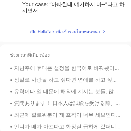
Your case: “아빠한테 얘기하지 마~”라고 하
시면서
헬로
2019.07.17 08:03
KR
EN
เปิด HelloTalk เพื่อเข้าร่วมในบทสนทนา
@올리
If you puote sentance that
someone will say, you should use 직접인
용. For example, mom said 사랑해, 아들아
ช่วงเวลาที่เกี่ยวข้อง
at last night and today, you want to tell
someone that my mom said 사랑해, 아들
지난주에 휴대폰 설정을 한국어로 바꿔봤어요 ㅋㅋㅋ 'favorites'라는 단어를 한국어로는 어떻게 표시 돼있을까 궁금했었거든요 '좋아요'나 '북마크' 같은 단어를 쓰지 않을...
아 : 엄마가 어제 밤에 “사랑해, 아들아” 라고
말했어
정말로 사랑을 하고 싶다면 연애를 하고 싶다면 결혼을 하고 싶다면 미래의 가족에게 잘해주고 싶은 마음이 있다면 그것을 증명할 수 있는 가장 분명한 방법은 지금부터 현재 가족에...
Mr. Raindrop ENFJ
2019.07.17 06:51
유학이나 일 때문에 해외에 계시는 분들, 많이 외로우실 때가 있죠? 친구가 베트남에 1년 있다가 최근에 미국으로 돌아왔는데 이런 주제의 대화를 나눴어요 해외에 혼자 생활하면서...
KR
JP
VI
質問あります！ 日本人は試験を受ける前、とんかつを食べる習慣ありますよね 「かつ=勝つ」っていう意識があって成功したい気持ちでとんかつを食べると聞きましたが、「とん」は「ドン」の発音と似てるの...
저는 어머니가 미인이시다 아니다 이전에.
두자녀분과 이런 이야기를 하며 서로 소통하
최근에 팔로워분이 제 프픽이 너무 세보인다고 하셨는데 저도 동의해서 어제 또 빠꿨어요 ㅋㅋㅋ I mainly used it to send a message to all th...
고있는 어머니의 성격이 귀여우시네요.ㅎㅎ
살며시 영상이 스치듯 지나가서 재미나게 봤
언니가 배가 아프다고 화장실 급하게 갔더니 나 보고 "put on some soothing music"라고 (잔잔한 음악 좀 틀어봐) 부탁해서 Adele 음악 틀어놨어요 ㅋㅋ...
습니다. 그런데 동양인이세요??