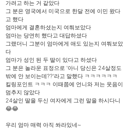
Deutsch
日本語
가려고 하는 거 같았다
그 분은 영국에서 미국으로 한달 전에 이민 왔다
한국어
Русский
고 했다
엄마에게 결혼하셨는지 여쭤보았다
Indonesia
Italiano
엄마는 당연히 했다고 대답하셨다
그랬더니 그분이 엄마에게 애도 있는지 여쭤보았
Türkçe
Tiếng Việt
다
엄마가 성인 된 두 딸이 있다고 하셨다
Português
그 분은 놀라운 표정으로 '아니 당신은 24살정도
밖에 안 보이는데??'라고 말했다 ㅋㅋㅋㅋㅋㅋ
킬링포인트 ㅋㅋㅋ 이때쯤에 언니와 저는 웃음이
멈추지 않았다
24살인 딸을 두신 여자에게 그런 말을 하시다니
😂😂
우리 엄마 매력 아직 쏴라있네~