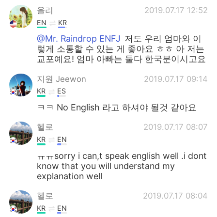
올리
2019.07.17 12:52
EN
KR
@Mr. Raindrop ENFJ
저도 우리 엄마와 이
렇게 소통할 수 있는 게 좋아요 ㅎㅎ 아 저는
교포예요! 엄마 아빠는 둘다 한국분이시고요
지원 Jeewon
2019.07.17 09:14
KR
ES
ㅋㅋ No English 라고 하셔야 될것 같아요
헬로
2019.07.17 08:07
KR
EN
ㅠㅠsorry i can,t speak english well .i dont
know that you will understand my
explanation well
헬로
2019.07.17 08:04
KR
EN