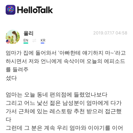
แอปแลกเปลี่ยนทางภาษา
올리
2019.07.17 04:58
EN
KR
AI Grammar Checker
엄마가 집에 돌어와서 '아빠한테 얘기하지 마~'라고
하시면서 저와 언니에게 속삭이며 오늘의 에피소드
ไทย
를 들려주
셨다
English
简体中文
엄마는 오늘 동네 편의점에 들렸었나보다
그리고 어느 낯선 젊은 남성분이 엄마에게 다가
繁體中文
Español
가서 근처에 있는 레스토랑 추천 받으러 접근했
다
العربية
Français
그런데 그 분은 계속 우리 엄마와 이야기를 이어