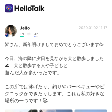
Language Exchange App
Jello
2020.01.02 11:17
EN
JP
AI Grammar Checker
皆さん、新年明けましておめでとうございます🥳
English
今日、海の隣に夕日を見ながら犬と散歩しました
🌊 犬と散歩する人や子どもと
遊んだ人が多かったです。
简体中文
繁體中文
この所では泳げたり、釣りやバーベキューやピ
Español
العربية
クニックができたりします。これも私の好きな
場所の一つです！🥰
Français
Deutsch