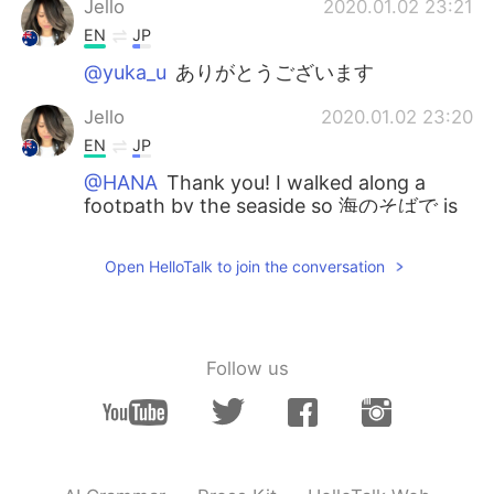
Jello
2020.01.02 23:21
EN
JP
@yuka_u
ありがとうございます
Jello
2020.01.02 23:20
EN
JP
@HANA
Thank you! I walked along a
footpath by the seaside so 海のそばで is
very helpful 😊
Open HelloTalk to join the conversation
Jello
2020.01.02 23:19
EN
JP
@Kento
Thank you
Follow us
Nori
2020.01.02 22:23
JP
EN
明けましておめでとうございます🎍 素晴ら
しい眺めです🤗