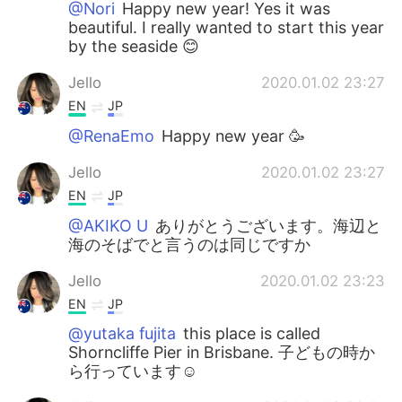
@Nori
Happy new year! Yes it was
beautiful. I really wanted to start this year
by the seaside 😊
Jello
2020.01.02 23:27
EN
JP
@RenaEmo
Happy new year 🥳
Jello
2020.01.02 23:27
EN
JP
@AKIKO U
ありがとうございます。海辺と
海のそばでと言うのは同じですか
Jello
2020.01.02 23:23
EN
JP
@yutaka fujita
this place is called
Shorncliffe Pier in Brisbane. 子どもの時か
ら行っています☺️