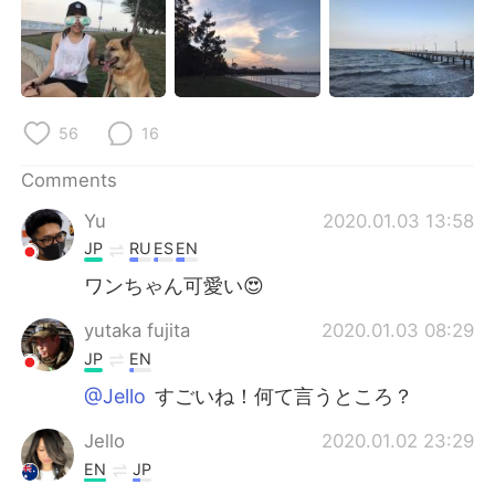
日本語
한국어
Русский
ไทย
Indonesia
Italiano
56
16
Türkçe
Tiếng Việt
Comments
Yu
2020.01.03 13:58
Português
JP
RU
ES
EN
ワンちゃん可愛い😍
yutaka fujita
2020.01.03 08:29
JP
EN
@Jello
すごいね！何て言うところ？
Jello
2020.01.02 23:29
EN
JP