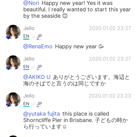
@Nori
Happy new year! Yes it was
beautiful. I really wanted to start this year
by the seaside 😊
Jello
2020.01.02 23:27
EN
JP
@RenaEmo
Happy new year 🥳
Jello
2020.01.02 23:27
EN
JP
@AKIKO U
ありがとうございます。海辺と
海のそばでと言うのは同じですか
Jello
2020.01.02 23:23
EN
JP
@yutaka fujita
this place is called
Shorncliffe Pier in Brisbane. 子どもの時か
ら行っています☺️