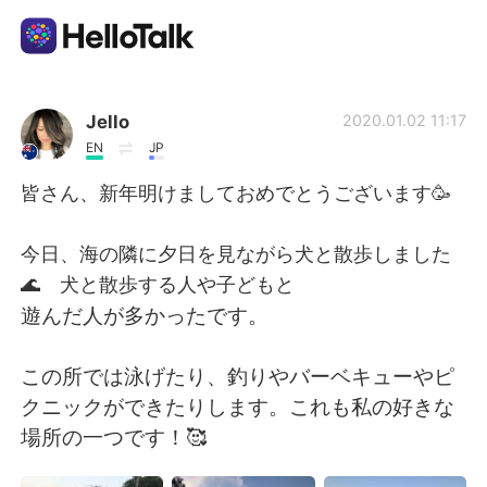
แอปแลกเปลี่ยนทางภาษา
Jello
2020.01.02 11:17
EN
JP
AI Grammar Checker
皆さん、新年明けましておめでとうございます🥳
ไทย
今日、海の隣に夕日を見ながら犬と散歩しました
🌊 犬と散歩する人や子どもと
遊んだ人が多かったです。
English
简体中文
この所では泳げたり、釣りやバーベキューやピ
繁體中文
Español
クニックができたりします。これも私の好きな
場所の一つです！🥰
العربية
Français