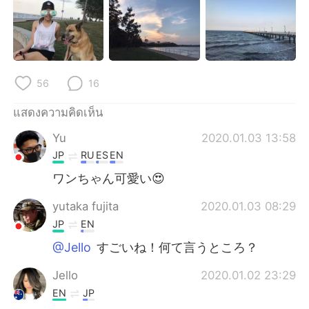
Deutsch
日本語
한국어
Русский
Indonesia
Italiano
56
16
Türkçe
Tiếng Việt
แสดงความคิดเห็น
Yu
2020.01.03 13:58
Português
JP
RU
ES
EN
ワンちゃん可愛い😍
yutaka fujita
2020.01.03 08:29
JP
EN
@Jello
すごいね！何て言うところ？
Jello
2020.01.02 23:29
EN
JP