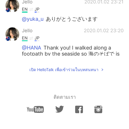
Jello
2020.01.02 23:21
EN
JP
@yuka_u
ありがとうございます
Jello
2020.01.02 23:20
EN
JP
@HANA
Thank you! I walked along a
footpath by the seaside so 海のそばで is
very helpful 😊
เปิด HelloTalk เพื่อเข้าร่วมในบทสนทนา
Jello
2020.01.02 23:19
EN
JP
@Kento
Thank you
ติดตามเรา
Nori
2020.01.02 22:23
JP
EN
明けましておめでとうございます🎍 素晴ら
しい眺めです🤗