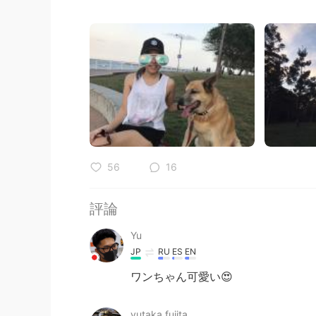
56
16
評論
Yu
JP
RU
ES
EN
ワンちゃん可愛い😍
yutaka fujita