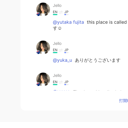
Jello
EN
JP
@yutaka fujita
this place is ca
す☺️
Jello
EN
JP
@yuka_u
ありがとうございます
Jello
EN
JP
@HANA
Thank you! I walked alo
helpful 😊
打開H
Jello
EN
JP