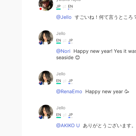
JP
EN
@Jello
すごいね！何て言うところ
Jello
EN
JP
@Nori
Happy new year! Yes it was b
seaside 😊
Jello
EN
JP
@RenaEmo
Happy new year 🥳
Jello
EN
JP
@AKIKO U
ありがとうございます。