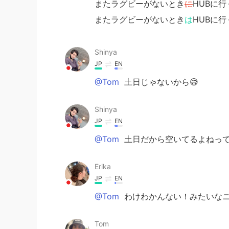
またラグビーがないとき
に
HUBに
またラグビーがないとき
は
HUBに
Shinya
JP
EN
@Tom
土日じゃないから😅
Shinya
JP
EN
@Tom
土日だから空いてるよねって
Erika
JP
EN
@Tom
わけわかんない！みたいなニ
Tom