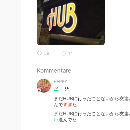
59
14
Kommentare
HAPPY
JP
EN
まだHUBに行ったことないから友
んで
すぎ
た
まだHUBに行ったことないから友
い
混んでた