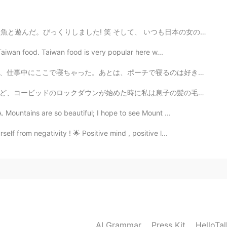
here.😊
そして、 いつも日本の女の子は'かわいい' と言った。日本の表現は面白いね。😋 アザラシの前で子供は '...
2019.10.26 10:36
 Taiwan food. Taiwan food is very popular here w...
寝るのは好きになりました。 天気がとても気持ちいい！キャンプみたい。 他の猫と新しい子猫ちゃん(モモちゃん...
ないから
息子の髪の毛をカットして始めてた Usually we go to the barber when we ...
2019.10.26 10:35
 Mountains are so beautiful; I hope to see Mount ...
lf from negativity ! 🌟 Positive mind , positive l...
bは特に注意してね！
2019.10.26 10:34
ングランドのパップだから多分イギリスの酒を飲める
2019.10.26 10:33
AI Grammar
Press Kit
HelloTa