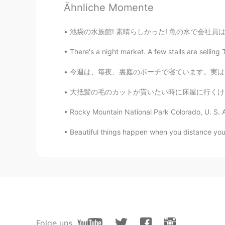
Ähnliche Momente
JP
EN
@Tom
oh great then I wanna go t
池袋の水族館! 素晴らしかった! 魚の水で会社員は魚と遊んだ。びっくりしました! 笑 
Tom
There's a night market. A few stalls are selling
EN
JP
今週は、毎夜、裏庭のポーチで寝ています。実は、仕事中にここで寝ちゃった。あとは、ポーチで
@Erika
大変だね ラグビーの興味が
大抵髪の毛のカットが貰いたい時に床屋に行くけど、コービッドのロックダウンが始めた時に私は
Shinya
Rocky Mountain National Park Colorado, U. S. A.
JP
EN
Beautiful things happen when you distance yourse
もうすぐハロウィンだから渋谷のHu
Tom
EN
JP
@Kumi
まだ行ったことないけどイ
Kumi
Folge uns