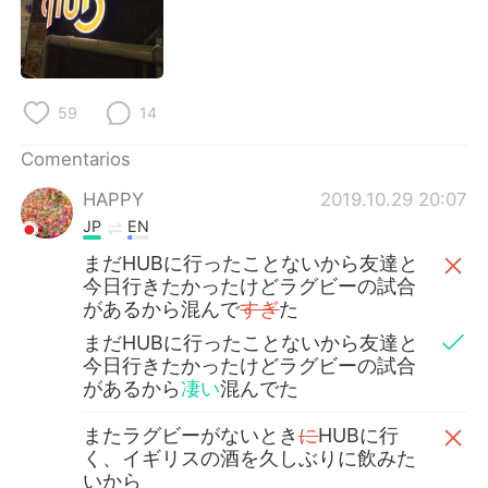
日本語
한국어
Русский
ไทย
59
14
Indonesia
Italiano
Comentarios
Türkçe
Tiếng Việt
HAPPY
2019.10.29 20:07
Português
JP
EN
まだHUBに行ったことないから友達と
今日行きたかったけどラグビーの試合
があるから混んで
すぎ
た
まだHUBに行ったことないから友達と
今日行きたかったけどラグビーの試合
があるから
凄い
混んでた
またラグビーがないとき
に
HUBに行
く、イギリスの酒を久しぶりに飲みた
いから