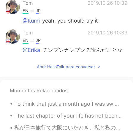
Tom
2019.10.26 10:39
EN
JP
@Kumi
yeah, you should try it
Tom
2019.10.26 10:39
EN
JP
@Erika
チンプンカンプン？読んだことな
い言葉だ！面白い 教えてくれてありがと
う！
Abrir HelloTalk para conversar
Tom
2019.10.26 10:37
EN
JP
Momentos Relacionados
@Shinya
ハロウィンは木曜だから多分賑や
かじゃない？
To think that just a month ago I was swimming in these gorgeous creeks, and now they are burning ...
Erika
2019.10.26 10:36
The last chapter of your life has not been written yet. YOU hold the pen. Write the story you wa...
JP
EN
私が日本旅行で大阪にいたとき、私と私の友人は大阪城公園でとても親切な日本人男性と出会いました。彼は私たちに折り紙を教え、そしてたくさんのお土産をくれました。彼がとても素敵だったことに私はとても驚...
@Tom
そうそう私もチンプンカンプンです