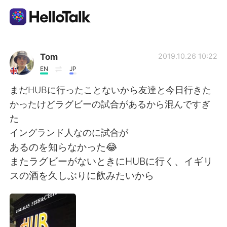
Aplicación de intercambio de idiomas
Tom
2019.10.26 10:22
EN
JP
AI Grammar Checker
まだHUBに行ったことないから友達と今日行きた
かったけどラグビーの試合があるから混んですぎ
Español
た
イングランド人なのに試合が
あるのを知らなかった😂
English
简体中文
またラグビーがないときにHUBに行く、イギリ
スの酒を久しぶりに飲みたいから
繁體中文
العربية
Français
Deutsch