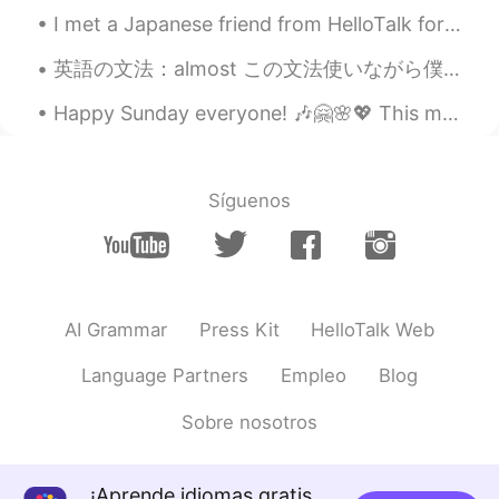
😂
I met a Japanese friend from HelloTalk for the first time today. I cooked dinner and baked cakes ...
Kumi
2019.10.26 10:36
英語の文法：almost この文法使いながら僕の生徒はよく間違える。"almost"の意味は「の近く」です。ちょっと難しいけど。時々「almost」だけでいい。時々「almost」と他のセット...
JP
EN
Happy Sunday everyone! 🎶🤗🌸💖 This morning, before church I went to the Beach with my Father and w...
@Tom
oh great then I wanna go there.😊
Tom
2019.10.26 10:36
EN
JP
Síguenos
@Erika
大変だね ラグビーの興味がないか
ら
Shinya
2019.10.26 10:35
JP
EN
AI Grammar
Press Kit
HelloTalk Web
もうすぐハロウィンだから渋谷のHubは特
Language Partners
Empleo
Blog
に注意してね！
Sobre nosotros
Tom
2019.10.26 10:34
EN
JP
¡Aprende idiomas gratis
@Kumi
まだ行ったことないけどイングラ