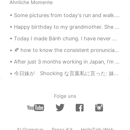
Ähnliche Momente
ファミチキ
2020.08.02 10:51
EN
FR
Some pictures from today's run and walk. A beautiful blue sky and lovely scenery make me feel ha...
@I delete my account
😂😂😂
Happy birthday to my grandmother. She survived the Nazis, walked a thousand kilometers to safety ...
ファミチキ
2020.08.02 10:51
Today I made Bánh chưng. I have never made anything like this before. I don't think I tied the ba...
EN
FR
🍂 how to know the consistent pronunciations of 214 Kanji radical(部首)-? re they read in onyomi or ...
@N-pop
全部 食べたいよ🤩😋
After just 3 months working in Japan, I’m on my way back home today. I really recommend visiting ...
Saki
2020.08.02 10:48
JP
EN
今日妹が Shocking な言葉私に言った: 妹「お姉ちゃん、私好きな人ができた」 私「彼はハンサムですか？」 妹「知らないよ」 私「では、なぜ彼が好きなのですか？」 妹「写真を撮るときにその...
麺からうつなんて、すごすぎます。感激で
す。日本人でも、そんな人はほとんどいな
いかもしれません。ありがとうございます
Folge uns
😲🙇‍♀️私は醤油ラーメンが好きですが、塩ラ
ーメンもおいしいと思います。ラーメンに
胡椒やお酢を入れるのもいいですよ。
Ken
2020.08.02 10:40
AI Grammar
Press Kit
HelloTalk-Web
JP
EN