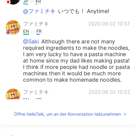
JP
KR
@ファミチキ
いつでも！ Anytime!
ファミチキ
2020.08.02 10:57
EN
FR
@Saki
Although there are not many
required ingredients to make the noodles,
I am very lucky to have a pasta machine
at home since my dad likes making pasta!
I think if more people had noodle or pasta
machines then it would be much more
common to make homemade noodles.
ファミチキ
2020.08.02 10:52
EN
FR
@Ken
Thank you so much for correcting
Öffne HelloTalk, um an der Konversation teilzunehmen
me! 😊😁I really appreciate it! I will read
over it carefully and try not to make the
same mistakes again.