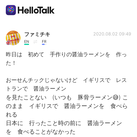
Sprachaustausch-App
ファミチキ
2020.08.02 09:49
EN
FR
AI Grammar Checker
昨日は 初めて 手作りの醤油ラーメンを 作っ
た！
Deutsch
おーせんチックじゃないけど イギリスで レス
トランで 醤油ラーメン
English
简体中文
を見たことない (いつも 豚骨ラーメン😅) こ
のまま イギリスで 醤油ラーメンを 食べら
繁體中文
Español
れる
日本に 行ったこと時の前に 醤油ラーメン
العربية
Français
を 食べることがなかった