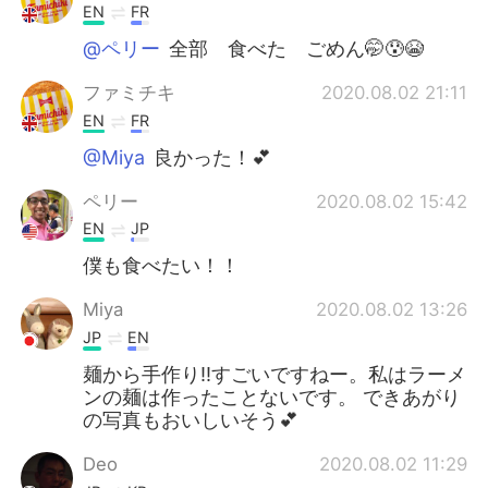
EN
FR
@ペリー
全部 食べた ごめん🤭😰😭
ファミチキ
2020.08.02 21:11
EN
FR
@Miya
良かった！💕
ペリー
2020.08.02 15:42
EN
JP
僕も食べたい！！
Miya
2020.08.02 13:26
JP
EN
麺から手作り‼️すごいですねー。私はラーメ
ンの麺は作ったことないです。 できあがり
の写真もおいしいそう💕
Deo
2020.08.02 11:29