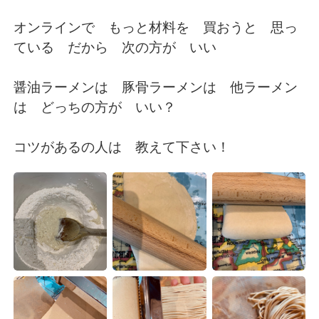
日本語
한국어
オンラインで もっと材料を 買おうと 思っ
Русский
ไทย
ている だから 次の方が いい
Indonesia
Italiano
醤油ラーメンは 豚骨ラーメンは 他ラーメン
は どっちの方が いい？
Türkçe
Tiếng Việt
コツがあるの人は 教えて下さい！
Português