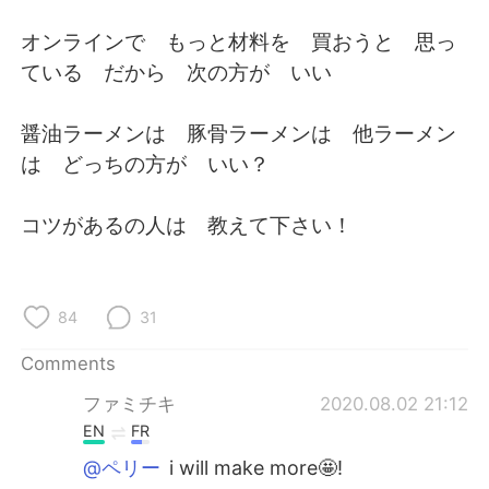
日本語
한국어
オンラインで もっと材料を 買おうと 思っ
Русский
ไทย
ている だから 次の方が いい
Indonesia
Italiano
醤油ラーメンは 豚骨ラーメンは 他ラーメン
は どっちの方が いい？
Türkçe
Tiếng Việt
コツがあるの人は 教えて下さい！
Português
84
31
Comments
ファミチキ
2020.08.02 21:12
EN
FR
@ペリー
i will make more🤩!