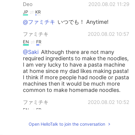
Deo
2020.08.02 11:29
JP
KR
@ファミチキ
いつでも！ Anytime!
ファミチキ
2020.08.02 10:57
EN
FR
@Saki
Although there are not many
required ingredients to make the noodles,
I am very lucky to have a pasta machine
at home since my dad likes making pasta!
I think if more people had noodle or pasta
machines then it would be much more
common to make homemade noodles.
ファミチキ
2020.08.02 10:52
EN
FR
@Ken
Thank you so much for correcting
Open HelloTalk to join the conversation
me! 😊😁I really appreciate it! I will read
over it carefully and try not to make the