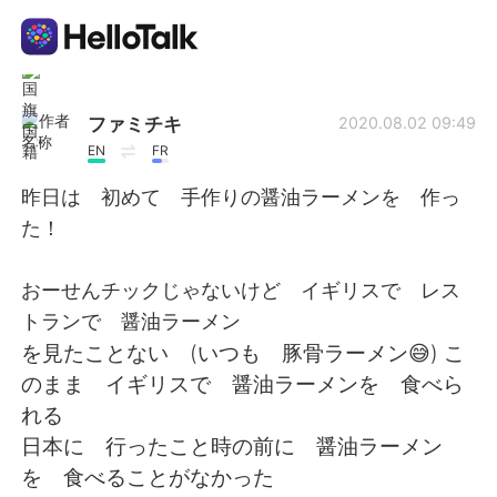
Language Exchange App
ファミチキ
2020.08.02 09:49
EN
FR
AI Grammar Checker
昨日は 初めて 手作りの醤油ラーメンを 作っ
た！
English
おーせんチックじゃないけど イギリスで レス
トランで 醤油ラーメン
简体中文
繁體中文
を見たことない (いつも 豚骨ラーメン😅) こ
のまま イギリスで 醤油ラーメンを 食べら
Español
العربية
れる
日本に 行ったこと時の前に 醤油ラーメン
Français
Deutsch
を 食べることがなかった