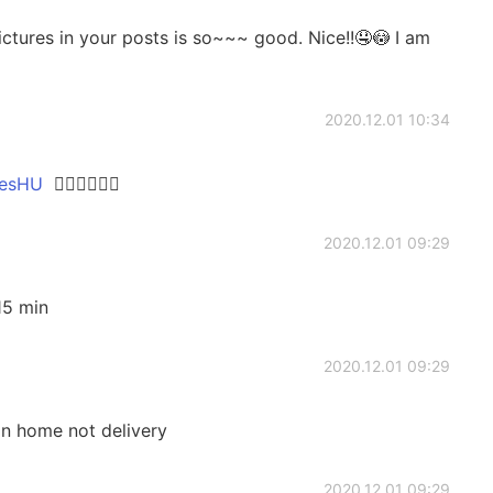
ictures in your posts is so~~~ good. Nice!!🤤😳 I am
2020.12.01 10:34
sHU
👍🏻👍🏻👍🏻
2020.12.01 09:29
15 min
2020.12.01 09:29
in home not delivery
2020.12.01 09:29