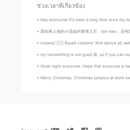
ช่วงเวลาที่เกี่ยวข้อง
CN
EN
Italian food is trash no joke
Hey everyone! It’s been a long time since my last
我给家人做的小高姐的香辣土豆，tex mex，还有防风草汤 Xiaogaojie's 
Fiona
CN
EN
Iceland 🇮🇸 Basalt columns “And above all, wat
My mouth is watering!
my handwriting is not good 😩, so if you can rea
Yuky
Good night everyone. Hope that everyone is havin
CN
EN
Merry Christmas. Christmas jumpers at work ton
So yummy
phoebe
CN
EN
stop making me hungry