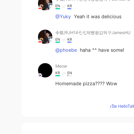
EN
KR
@Yuky
Yeah it was delicious
令狐沖JH14七七제빵왕김탁구JamesHU
EN
KR
@phoebe
haha ^^ have some!
Meow
KR
EN
Homemade pizza???? Wow
Bashaosda
เปิด HelloTa
CN
EN
How many temperatures you sen
UrMomGay