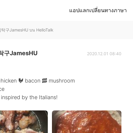
แอปแลกเปลี่ยนทางภาษา
구JamesHU บน HelloTalk
구JamesHU
2020.12.01 08:40
 chicken 🐓 bacon 🥓 mushroom
ce
spired by the Italians!