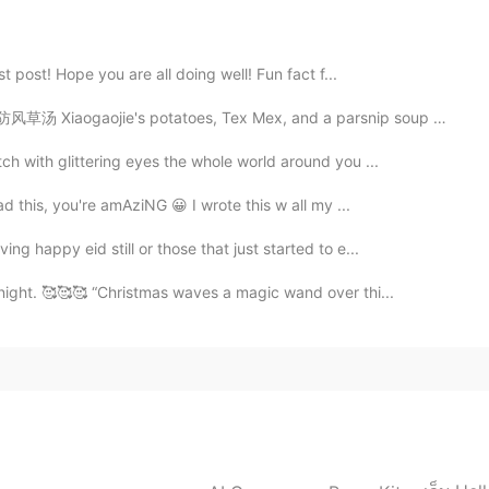
 post! Hope you are all doing well! Fun fact f...
potatoes, Tex Mex, and a parsnip soup that I made for...
2020.12.01 08:43
ch with glittering eyes the whole world around you ...
d this, you're amAziNG 😀 I wrote this w all my ...
2020.12.01 08:43
g happy eid still or those that just started to e...
ight. 🥰🥰🥰 “Christmas waves a magic wand over thi...
2020.12.01 08:42