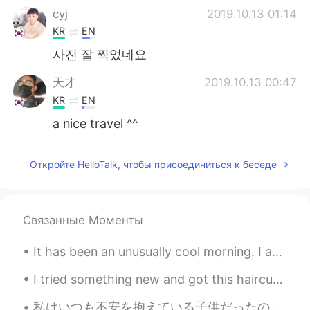
cyj
2019.10.13 01:14
KR
EN
사진 잘 찍었네요
天才
2019.10.13 00:47
KR
EN
a nice travel ^^
Откройте HelloTalk, чтобы присоединиться к беседе
Связанные Моменты
It has been an unusually cool morning. I am not complaining though. Back to work. Have a great Da...
I tried something new and got this haircut. It’s the first time in my life that I’ve had bangs. S...
私はいつも不安を抱えている子供だったので、自分を見つける唯一の方法は、可能な限り最悪の事を考えて身を置くことでした。 世界のすべての人に与える私の最大のアドバイスはこれです。 私たち...