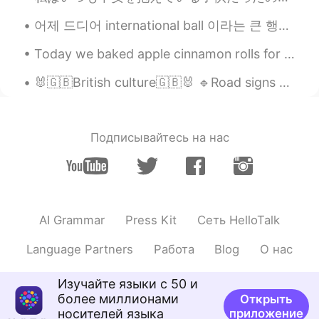
어제 드디어 international ball 이라는 큰 행사에 갔다왔어여~~ 기대 엄청 했는데 벌꺼 없었어요ㅋㄱㅋㄲㅋㅋㅋ *이 드레스 너무 맘에 들어요~~ 특히 뒤ㅎㅎ 근데...
Today we baked apple cinnamon rolls for the fall times. Dessert of the day at the kitchen. It sme...
🐰🇬🇧British culture🇬🇧🐰 🔹Road signs will show distance in yards and miles. 🔹We drive on the left....
Подписывайтесь на нас
AI Grammar
Press Kit
Сеть HelloTalk
Language Partners
Работа
Blog
О нас
Изучайте языки с 50 и
более миллионами
Открыть
носителей языка
приложение