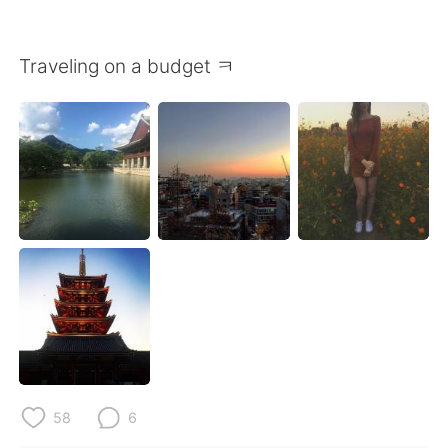
Deutsch
日本語
한국어
ไทย
Traveling on a budget ㅋ
Indonesia
Italiano
Türkçe
Tiếng Việt
Português
58
6