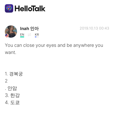
Приложение для Языкового Обмена
Inah 인아
2019.10.13 00:43
EN
KR
AI Grammar Checker
You can close your eyes and be anywhere you
want.
Русский
1. 경복궁
English
简体中文
2
. 안암
繁體中文
Español
3. 한강
4. 도쿄
العربية
Français