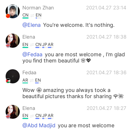
Norman Zhan
2021.04.27 23:14
CN
EN
@Elena
You're welcome. It's nothing.
Elena
2021.04.27 18:38
EN
CN
JP
AR
@Fedaa
you are most welcome , I’m glad
you find them beautiful 🌸💖
Fedaa
2021.04.27 18:36
AR
EN
Wow 🤩 amazing you always took a
beautiful pictures thanks for sharing 🌹🌺
Elena
2021.04.27 18:27
EN
CN
JP
AR
@Abd Madjid
you are most welcome