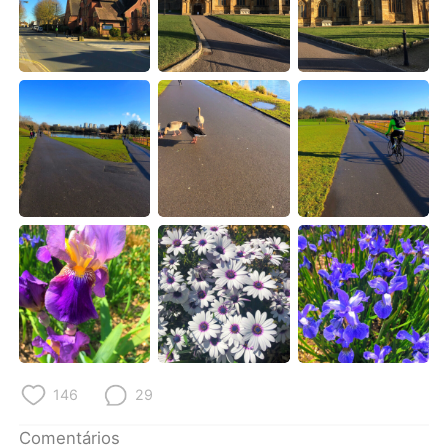
Deutsch
日本語
한국어
Русский
ไทย
Indonesia
Italiano
Türkçe
Tiếng Việt
146
29
Comentários