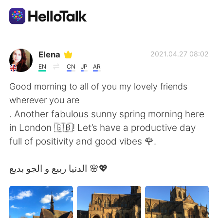
Aplicativo de troca de idioma
Elena
2021.04.27 08:02
EN
CN
JP
AR
AI Grammar Checker
Good morning to all of you my lovely friends
wherever you are
Português
. Another fabulous sunny spring morning here
in London 🇬🇧! Let’s have a productive day
full of positivity and good vibes 🌹.
English
简体中文
الدنيا ربيع و الجو بديع 🌸💖
繁體中文
Español
العربية
Français