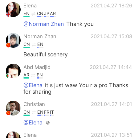
Elena
2021.04.27 18:26
EN
CN
JP
AR
@Norman Zhan
Thank you
Norman Zhan
2021.04.27 15:08
CN
EN
Beautiful scenery
Abd Madjid
2021.04.27 14:44
AR
EN
@Elena
it s just waw You r a pro Thanks
for sharing
Christian
2021.04.27 14:01
CN
EN
FR
IT
@Elena
☺
Elena
2021.04.27 13:51