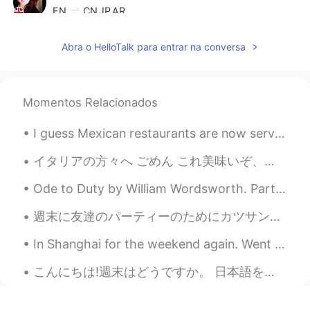
EN
CN
JP
AR
@Essam Muhammad
Thank you
Abra o HelloTalk para entrar na conversa
Elena
2021.04.27 13:51
EN
CN
JP
AR
@Amy
true ✨
Momentos Relacionados
Elena
2021.04.27 13:51
I guess Mexican restaurants are now serving margaritas in giant martini 🍸 glasses now 🤷🏻‍♀️ P.S...
EN
CN
JP
AR
イタリアの方々へ ごめん これ美味いぞ、やっぱり。 To the good people of Italy, I’m sorry, But this is actually really go...
@Abd Madjid
Hi , thank you so much. I
took them with my phone , iPhone X😊
Ode to Duty by William Wordsworth. Part 4 of 4. To humbler functions, awful power! I...
Elena
2021.04.27 13:50
週末に友達のパーティーのためにカツサンドを作った。 ニュージーランドで美味しいカツサンドを作るのは、正しい材料が一般的ではないため難しい。 ニュージーランドはパンを食べる国ですが、私の意見で...
EN
CN
JP
AR
In Shanghai for the weekend again. Went to Longhua temple today with the help of a very good Shan...
@マコトmakoto
I hope your day was
great 🌹✨
こんにちは!週末はどうですか。 日本語を修正ときに厳しいですか。優しいですか。英語を修正時にちょっと困っています。厳し過ぎたら文を書いた人は多分「やばい!私の英語はひどい!」と思うの可能性があ...
Elena
2021.04.27 13:45