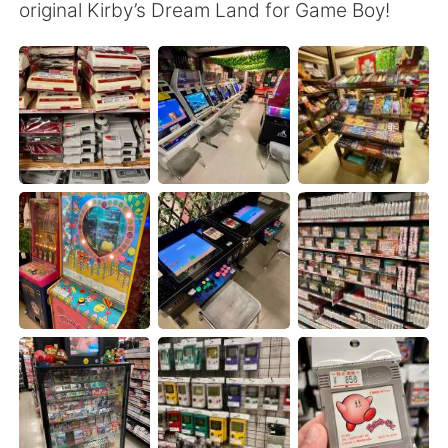
Deutsch
日本語
original Kirby’s Dream Land for Game Boy!
한국어
Русский
ไทย
Italiano
Türkçe
Tiếng Việt
Português