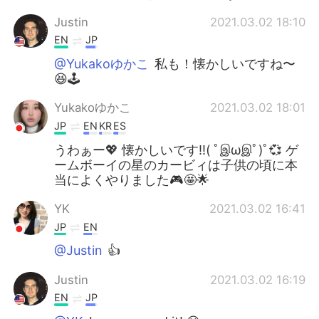
Justin
2021.03.02 18:10
EN
JP
@Yukakoゆかこ
私も！懐かしいですね〜
😆🕹
Yukakoゆかこ
2021.03.02 18:01
JP
EN
KR
ES
うわぁー💖 懐かしいです‼️( ﾟஇωஇﾟ)ﾟ💞 ゲ
ームボーイの星のカービィは子供の頃に本
当によくやりました🎮️🤩🌟
YK
2021.03.02 16:41
JP
EN
@Justin
👍
Justin
2021.03.02 16:19
EN
JP