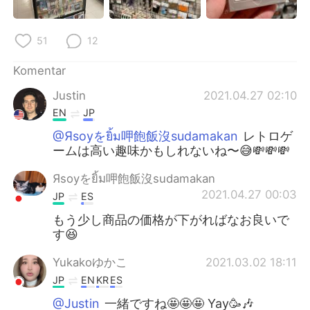
51
12
Komentar
Justin
2021.04.27 02:10
EN
JP
@Яsoyをยิ้ม呷飽飯沒sudamakan
レトロゲ
ームは高い趣味かもしれないね〜😅💸💸💸
Яsoyをยิ้ม呷飽飯沒sudamakan
2021.04.27 00:03
JP
ES
もう少し商品の価格が下がればなお良いで
す😆
Yukakoゆかこ
2021.03.02 18:11
JP
EN
KR
ES
@Justin
一緒ですね🤩🤩🤩 Yay🥳🎶