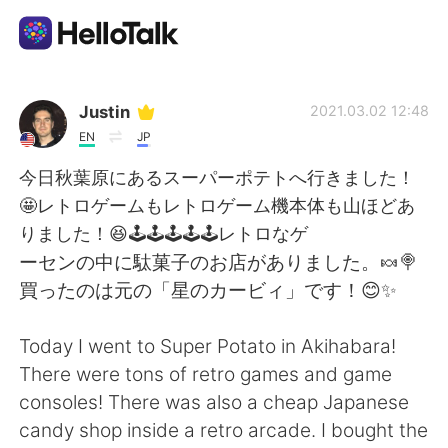
Aplikasi Pertukaran Bahasa
Justin
2021.03.02 12:48
EN
JP
AI Grammar Checker
今日秋葉原にあるスーパーポテトへ行きました！
🤩レトロゲームもレトロゲーム機本体も山ほどあ
Indonesia
りました！😆🕹🕹🕹🕹🕹レトロなゲ
ーセンの中に駄菓子のお店がありました。🍬🍭
買ったのは元の「星のカービィ」です！😊✨
English
简体中文
Today I went to Super Potato in Akihabara!
繁體中文
Español
There were tons of retro games and game
consoles! There was also a cheap Japanese
العربية
Français
candy shop inside a retro arcade. I bought the