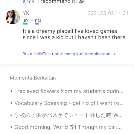
@YK
I recommend it! 😆
YK
2021.03.02 14:31
JP
EN
It's a dreamy place!! I've loved games
since I was a kid,but I haven't been there.
There are many nostargic games on pics
😁
Buka HelloTalk untuk mengikuti pembicaraan
Justin
2021.03.02 14:07
EN
JP
Moments Berkaitan
@hana123
ありがとうございます！初めて
聞きました！😆💯覚えました
I recieved flowers from my students during their coming of age party. but i dont have a vase... ...
hana123
2021.03.02 14:03
Vocabulary Speaking - get rid of I went to the gym🏋️‍♂️ this morning to help me get rid🙆‍♂️ of t...
JP
EN
学校の子供がバスケでシュート外した時"What the f**k"って言ってた😲 どこで覚えたの？って聞いたらフォートナイトで覚えたって言ってた、だから彼にとりあえず"What the duck...
🍬🍭買ったのは元
の
「星のカービィ」
です！
Good morning, World 🌎! Though my birthday dinner didn’t go as planned last night, we had so much...
🍬🍭買ったのは
元
祖
「星のカービィ」