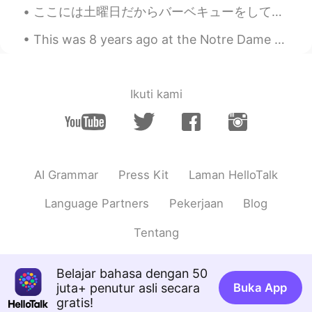
です！
ここには土曜日だからバーベキューをして始めた Here it’s Saturday, so I started some barbecuing 今もうバーベキューで鶏肉と豚肉を焼いてる I’...
This was 8 years ago at the Notre Dame Cathedral.Its so sad to see it burning down. Hope it can b...
Justin
2021.03.02 12:52
EN
JP
@物欲の塊
懐かしいですね〜😵💨
Ikuti kami
物欲の塊
2021.03.02 12:51
JP
EN
カービィ懐かしい😆
AI Grammar
Press Kit
Laman HelloTalk
Language Partners
Pekerjaan
Blog
Tentang
Belajar bahasa dengan 50
juta+ penutur asli secara
Buka App
gratis!