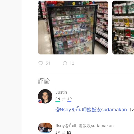
51
12
評論
Justin
EN
JP
@Яsoyをยิ้ม呷飽飯沒sudamakan
レ
Яsoyをยิ้ม呷飽飯沒sudamakan
JP
ES