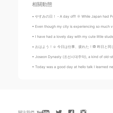
相關動態
JP
EN
@Justin
👍
やすみの日！ - A day off! 🌞 While Japan had Pock
Justin
Even though my city is experiencing so much viole
EN
JP
I have had a lovely day with my cute little stude
@YK
I recommend it! 😆
おはよう！☺️ 今日は仕事、疲れた！🙈 昨日と同じ🙊 at least I have
YK
Joseon Dynasty (조선시대주막), a kind of old-styled 
JP
EN
Today was a good day at hello talk I learned n
It's a dreamy place!! I've loved ga
are many nostargic games on pics
Justin
EN
JP
@hana123
ありがとうございます！
關注我們