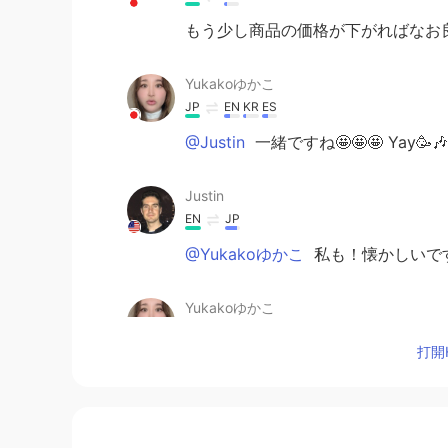
もう少し商品の価格が下がればなお良
Yukakoゆかこ
JP
EN
KR
ES
@Justin
一緒ですね🤩🤩🤩 Yay🥳🎶
Justin
EN
JP
@Yukakoゆかこ
私も！懐かしいです
Yukakoゆかこ
JP
EN
KR
ES
打開H
うわぁー💖 懐かしいです‼️( ﾟஇ
くやりました🎮️🤩🌟
YK