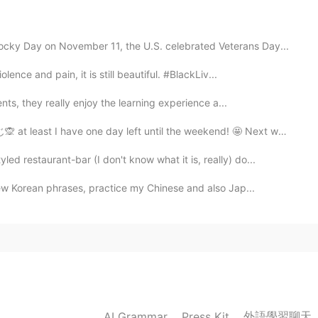
y Day on November 11, the U.S. celebrated Veterans Day...
2021.03.02 16:19
nce and pain, it is still beautiful. #BlackLiv...
nts, they really enjoy the learning experience a...
 one day left until the weekend! 🤩 Next week at work, ...
2021.03.02 14:31
restaurant-bar (I don't know what it is, really) do...
ew Korean phrases, practice my Chinese and also Jap...
mes since I was a kid,but I haven't been there. There
😁
2021.03.02 14:07
初めて聞きました！😆💯覚えました
外語學習聊天
AI Grammar
Press Kit