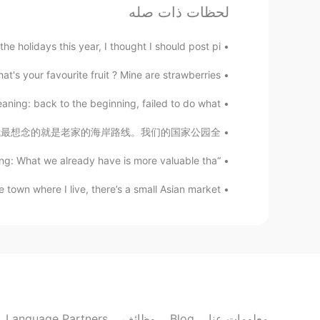
Mint
لحظات ذات صله
JP
KR
EN
CN
回家的味道😊
the holidays this year, I thought I should post pi...
's your favourite fruit ? Mine are strawberries...
Holly not pretty.
VI
IT
EN
CN
ng: back to the beginning, failed to do what ...
🌝Happy life
 Puffin是我老家的代表动物～ 我最想念的就是老家的海岸路线。我们的国家公园全...
“A bird in the hand is worth two in the bush” Meaning: What we already have is more valuable tha...
Sunflower
EN
CN
where I live, there’s a small Asian market...
佩服佩服
@Johnno - 白宇
Johnno - 白宇
CN
EN
我的爷爷非常明智！😂😂
@Sunflower
Language Partners
وظائف
Blog
معلومات عنا