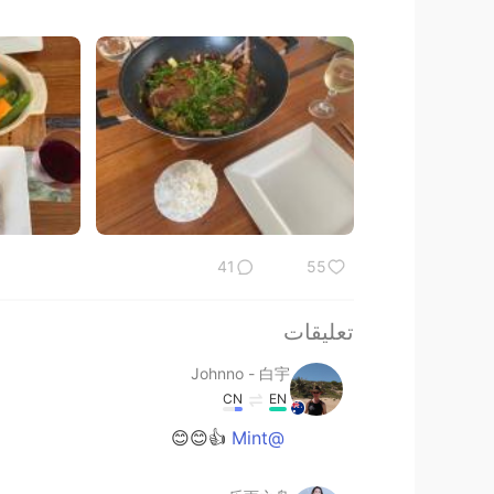
41
55
تعليقات
Johnno - 白宇
CN
EN
👍😊😊
@Mint