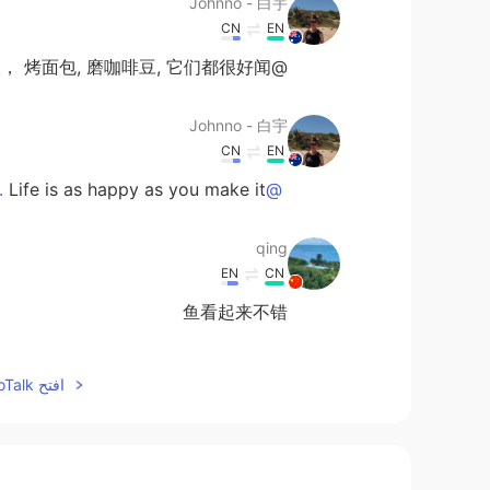
Johnno - 白宇
CN
EN
@Zora 你说的对。 做饭， 烤面包, 磨咖啡豆, 它们都很好闻😃😃
Johnno - 白宇
CN
EN
Life is as happy as you make it.😄
@Holly not pretty.
qing
EN
CN
鱼看起来不错
ada.
افتح HelloTalk للانضمام الى المحادثة
EN
CN
吃西餐吃西餐，想吃中餐吃中餐。👍👍😃