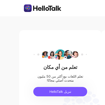
تعلم من أي مكان
تعلم اللغات مع أكثر من 50 مليون
متحدث أصلي مجانًا!
تنزيل HelloTalk