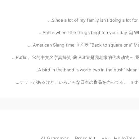
2020.11.18 09:16
Since a lot of my family isn’t doing a lot for 
Ahhh~when little things brighten your day 🤗 What
2020.11.18 08:29
American Slang time 🇺🇸💬 “Back to square one” Meani
下个星期BBC要播放一部关于我老家的纪录片。 那只鸟叫 海鸚，英文名字叫 Puffin。它的中文名字真搞笑 😂
2020.11.18 06:52
私の住んでる町には小さいアジアマーケットがあるけど、いろいろな日本の食品を売ってる。 In the town 
2020.11.18 06:46
AI Grammar
Press Kit
موقع HelloTalk