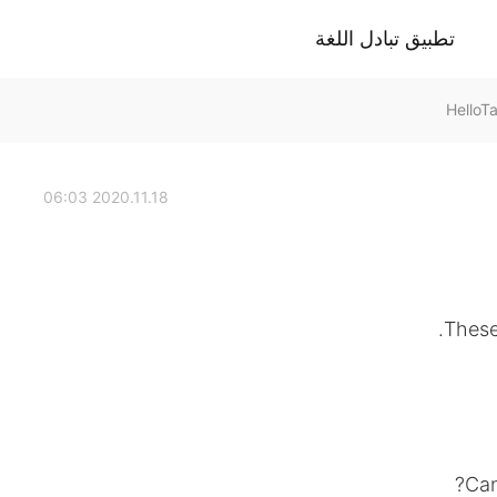
تطبيق تبادل اللغة
2020.11.18 06:03
These
Can