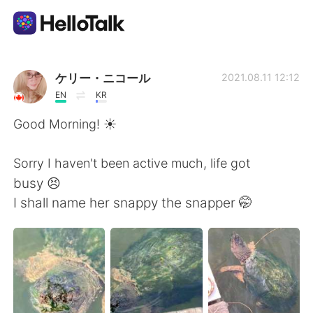
แอปแลกเปลี่ยนทางภาษา
ケリー・ニコール
2021.08.11 12:12
EN
KR
AI Grammar Checker
Good Morning! ☀️
ไทย
Sorry I haven't been active much, life got
busy 😣
I shall name her snappy the snapper 🤭
English
简体中文
繁體中文
Español
العربية
Français