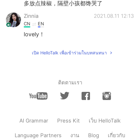
多放点辣椒，隔壁小孩都馋哭了
Zinnia
2021.08.11 12:13
CN
EN
lovely！
赫晚知
2021.08.11 12:13
เปิด HelloTalk เพื่อเข้าร่วมในบทสนทนา
CN
EN
这小老鳖头还挺大
ติดตามเรา
AI Grammar
Press Kit
เว็บ HelloTalk
Language Partners
งาน
Blog
เกี่ยวกับ