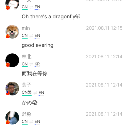
CN
EN
Oh there's a dragonfly🤭
min
2021.08.11 12:15
CN
EN
good evering
林北
2021.08.11 12:14
CN
KR
而我在等你
葉子
2021.08.11 12:14
CN繁
EN
かめ😱
舒淼
2021.08.11 12:14
CN
EN