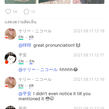
Deutsch
日本語
56
10
한국어
Русский
แสดงความคิดเห็น
Indonesia
Italiano
ケリー・ニコール
2021.08.11 12:18
EN
KR
Türkçe
Tiếng Việt
@咩咩
great pronunciation! 🙌
Português
平安
2021.08.11 12:17
CN
EN
@ケリー・ニコール
hhhhh😂
ケリー・ニコール
2021.08.11 12:16
EN
KR
@平安
I didn't even notice it till you
mentioned it 😳🤭
平安
2021.08.11 12:15