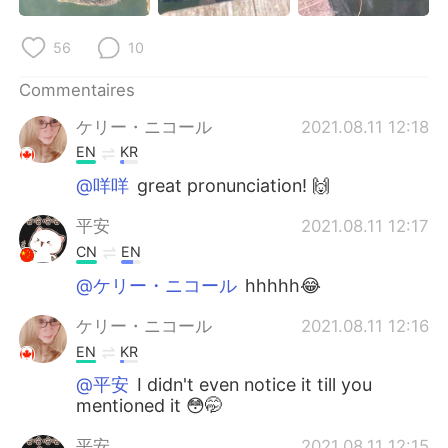
日本語
한국어
56
10
Русский
ไทย
Commentaires
Indonesia
Italiano
ケリー・ニコール
2021.08.11 12:18
EN
KR
Türkçe
Tiếng Việt
@咩咩
great pronunciation! 🙌
Português
平安
2021.08.11 12:17
CN
EN
@ケリー・ニコール
hhhhh😂
ケリー・ニコール
2021.08.11 12:16
EN
KR
@平安
I didn't even notice it till you
mentioned it 😳🤭
平安
2021.08.11 12:15