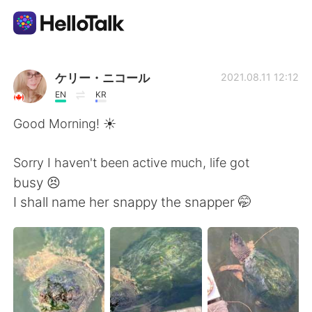
Appli d'échange linguistique
ケリー・ニコール
2021.08.11 12:12
EN
KR
AI Grammar Checker
Good Morning! ☀️
Français
Sorry I haven't been active much, life got
busy 😣
I shall name her snappy the snapper 🤭
English
简体中文
繁體中文
Español
العربية
Deutsch