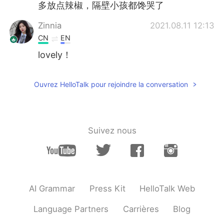
多放点辣椒，隔壁小孩都馋哭了
Zinnia
2021.08.11 12:13
CN
EN
lovely！
赫晚知
2021.08.11 12:13
Ouvrez HelloTalk pour rejoindre la conversation
CN
EN
这小老鳖头还挺大
Suivez nous
AI Grammar
Press Kit
HelloTalk Web
Language Partners
Carrières
Blog