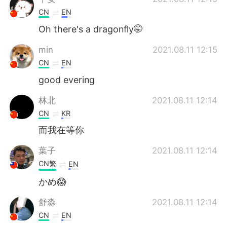
CN
EN
Oh there's a dragonfly🤭
min
2021.08.11 12:15
CN
EN
good evering
林北
2021.08.11 12:14
CN
KR
而我在等你
葉子
2021.08.11 12:14
CN繁
EN
かめ😱
舒淼
2021.08.11 12:14
CN
EN