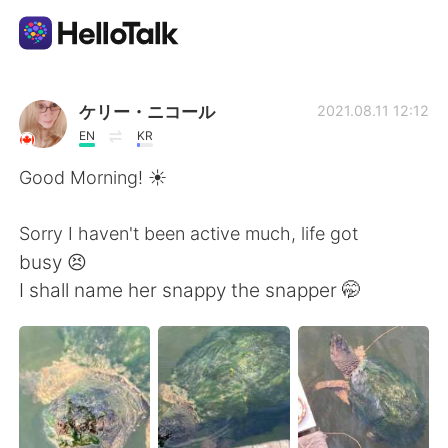
Aplicación de intercambio de idiomas
ケリー・ニコール
2021.08.11 12:12
EN
KR
AI Grammar Checker
Good Morning! ☀️
Español
Sorry I haven't been active much, life got
busy 😣
I shall name her snappy the snapper 🤭
English
简体中文
繁體中文
العربية
Français
Deutsch