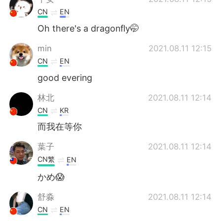
CN
EN
Oh there's a dragonfly🤭
min
2021.08.11 12:15
CN
EN
good evering
林北
2021.08.11 12:14
CN
KR
而我在等你
葉子
2021.08.11 12:14
CN繁
EN
かめ😱
舒淼
2021.08.11 12:14
CN
EN