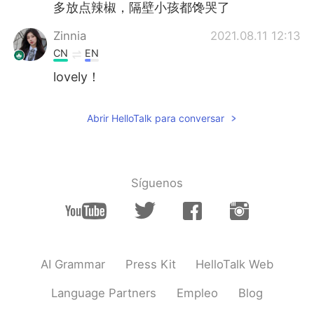
多放点辣椒，隔壁小孩都馋哭了
Zinnia
2021.08.11 12:13
CN
EN
lovely！
赫晚知
2021.08.11 12:13
Abrir HelloTalk para conversar
CN
EN
这小老鳖头还挺大
Síguenos
AI Grammar
Press Kit
HelloTalk Web
Language Partners
Empleo
Blog