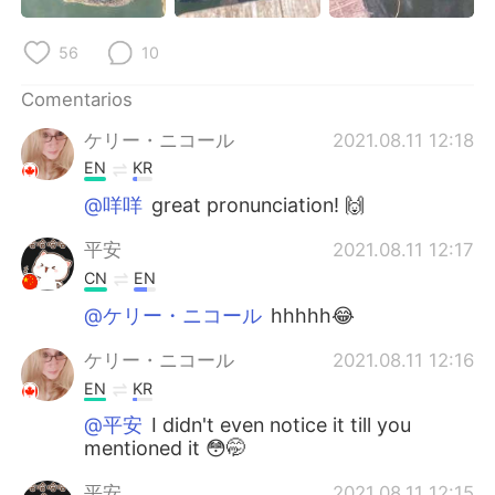
日本語
한국어
56
10
Русский
ไทย
Comentarios
Indonesia
Italiano
ケリー・ニコール
2021.08.11 12:18
EN
KR
Türkçe
Tiếng Việt
@咩咩
great pronunciation! 🙌
Português
平安
2021.08.11 12:17
CN
EN
@ケリー・ニコール
hhhhh😂
ケリー・ニコール
2021.08.11 12:16
EN
KR
@平安
I didn't even notice it till you
mentioned it 😳🤭
平安
2021.08.11 12:15