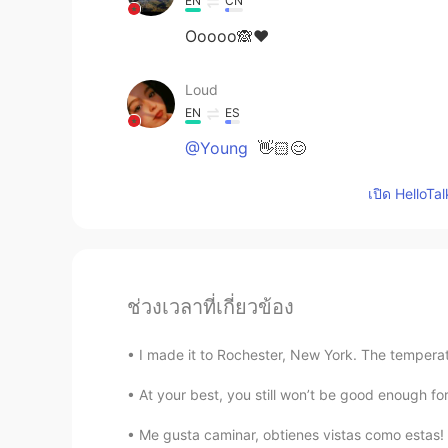
EN
CN
Ooooo🙈❤
Loud
EN
ES
@Young
👋🏻😊
เปิด HelloTa
ช่วงเวลาที่เกี่ยวข้อง
I made it to Rochester, New York. The temperatur
At your best, you still won’t be good enough for 
Me gusta caminar, obtienes vistas como estas! 