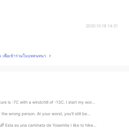
2020.10.18 14:21
lk เพื่อเข้าร่วมในบทสนทนา
e is -7C with a windchill of -13C. I start my wor...
the wrong person. At your worst, you’ll still be...
 Esta es una caminata de Yosemite I like to hike...