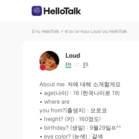
บ้าน HelloTalk
>
ช่วงเวลาของ Loud บน HelloTalk
Loud
EN
ES
About me: 저에 대해 소개할게요
• age(나이) : 18 (한국나이로 19)
• where are
you from?(출생지) : 모로코
• height? (키) : 160정도!
• birthday? (생일) : 9월29일♎^^
• eye color? (눈색) : 갈색