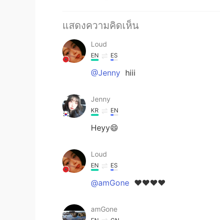
แสดงความคิดเห็น
Loud
EN
ES
@Jenny
hiii
Jenny
KR
EN
Heyy😄
Loud
EN
ES
@amGone
❤️❤️❤️❤️
amGone