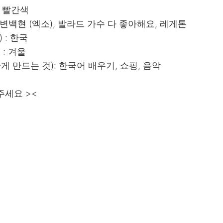
 : 빨간색
가수) : 변백현 (엑소), 발라드 가수 다 좋아해요, 레게톤
) : 한국
) : 겨울
 행복하게 만드는 것): 한국어 배우기, 쇼핑, 음악
주세요 ><