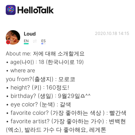
Приложение для Языкового Обмена
Loud
2020.10.18 14:15
EN
ES
AI Grammar Checker
About me: 저에 대해 소개할게요
• age(나이) : 18 (한국나이로 19)
Русский
• where are
you from?(출생지) : 모로코
• height? (키) : 160정도!
English
简体中文
• birthday? (생일) : 9월29일♎^^
• eye color? (눈색) : 갈색
繁體中文
Español
• favorite color? (가장 좋아하는 색상 ) : 빨간색
• favorite artist? (가장 좋아하는 가수) : 변백현
العربية
Français
(엑소), 발라드 가수 다 좋아해요, 레게톤