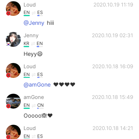
Loud
2020.10.19 11:19
EN
ES
@Jenny
hiii
Jenny
2020.10.19 02:31
KR
EN
Heyy😄
Loud
2020.10.18 16:09
EN
ES
@amGone
❤️❤️❤️❤️
amGone
2020.10.18 15:49
EN
CN
Ooooo🙈❤
Loud
2020.10.18 14:21
EN
ES