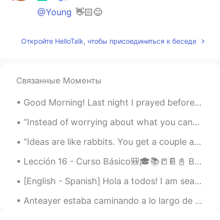
@Young
👋🏻😊
Откройте HelloTalk, чтобы присоединиться к беседе
Связанные Моменты
Good Morning! Last night I prayed before bed and woke up to a blessing! My prayer list is so lo...
“Instead of worrying about what you cannot control, shift your energy to what you can create.” -...
"Ideas are like rabbits. You get a couple and learn how to handle them, and pretty soon you have ...
Lección 16 - Curso Básico🎒🎓📚📒📔📓 Breaking the Ice: Part 3⛄❄ Rompiendo el hielo: Parte 3⛄❄ 1. Wh...
[English - Spanish] Hola a todos! I am searching for serious (but also fun of course 😊) and dedic...
Anteayer estaba caminando a lo largo de la costa en mi país, escocia, y decidí tomar este foto de...