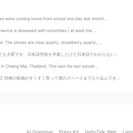
2020.08.19 13:16
 we were coming home from school one day last month...
merica is obsessed with smoothies ( at least the ...
. The stones are clear quartz, strawberry quartz, ...
2020.08.19 13:13
でわからないことたくさんある。専門学校に入って2年itの勉強とっても難しい。 日本へ来るとき日本語全然わか...
in Chiang Mai, Thailand. This was the last sunset...
😏 同僚の私物がすくすく育って僕のスペースまで入り込んできました。 I wonder how long i...
2020.08.19 13:12
AI Grammar
Press Kit
HelloTalk Web
Lang