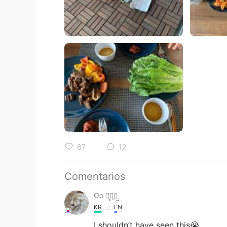
87
12
Comentarios
Oo ꪔ̤̥ꪔ̤̮ꪔ̤̫
KR
EN
I shouldn’t have seen this😭