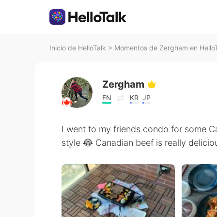
Inicio de HelloTalk
>
Momentos de Zergham en Hello
Zergham
EN
KR
JP
I went to my friends condo for some 
style 😂 Canadian beef is really delicio