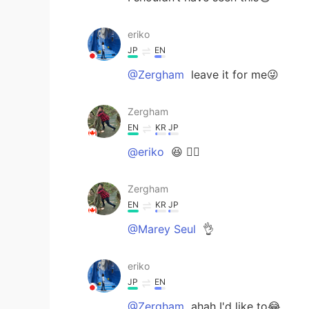
eriko
JP
EN
@Zergham
leave it for me😜
Zergham
EN
KR
JP
@eriko
😆 👍🏽
Zergham
EN
KR
JP
@Marey Seul
👌
eriko
JP
EN
@Zergham
ahah I'd like to😂