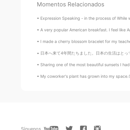
Momentos Relacionados
eriko
Expression Speaking - in the process of While
JP
EN
A very popular American breakfast. I feel like A
Yummm wanna have it🤤✨
I made a cherry blossom bracelet for my teacher
Zergham
日本へ来て4年間たちました。日本の生活はとっても大変です。日本語学校を卒業したけど日本語
EN
KR
JP
@Claire
😋
Sharing one of the most beautiful sunsets I had 
My coworker's plant has grown into my space.
Claire
KR
EN
Yummm!
Síguenos