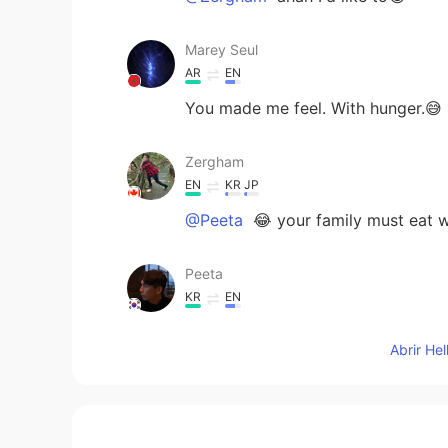
Marey Seul
AR
EN
You made me feel. With hunger.😅
Zergham
EN
KR
JP
@Peeta
😂 your family must eat w
Peeta
KR
EN
Feel like I'm watching ma family's 
Abrir He
Zergham
EN
KR
JP
@eriko
come to Toronto and join 