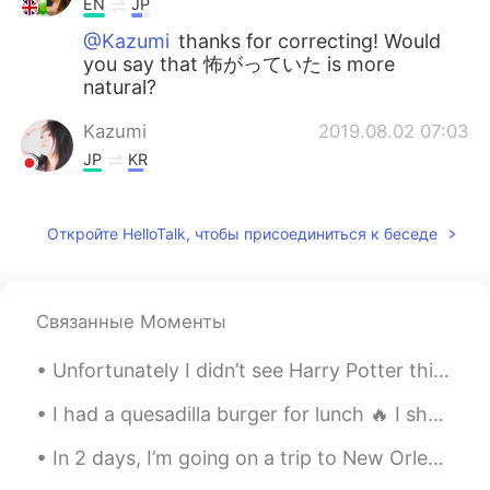
EN
JP
@Kazumi
thanks for correcting! Would
you say that 怖がっていた is more
natural?
Kazumi
2019.08.02 07:03
JP
KR
3週間くらい私のネコが犬２匹と猫１匹
と暮らしてて、ネコちゃんが恐れをな
Откройте HelloTalk, чтобы присоединиться к беседе
した😓 。
3週間くらい私のネコが犬２匹と猫１匹
と暮らしてて、ネコちゃんが恐れをな
した😓 。
（or とても怖がっていた）
Связанные Моменты
でも旅行から帰ったら、ネコちゃんが
Unfortunately I didn’t see Harry Potter this time. I guess he was busy at school #oxford #harrypo...
両親の犬と猫と仲良くして
る
！
I had a quesadilla burger for lunch 🔥 I shared the appetizer and desert with my family. They wer...
でも旅行から帰ったら、ネコちゃんが
両親の犬と猫と仲良くして
た
！
In 2 days, I’m going on a trip to New Orleans!! I’m so excited because I’ve never been there ☺️ t...