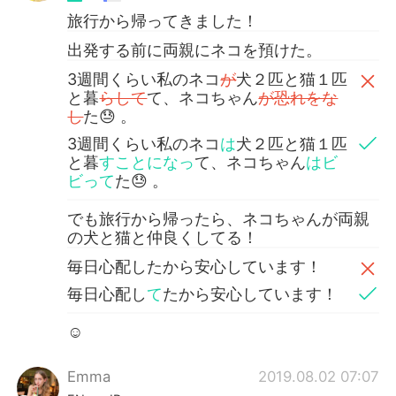
旅行から帰ってきました！
出発する前に両親にネコを預けた。
3週間くらい私のネコ
が
犬２匹と猫１匹
と暮
らして
て、ネコちゃん
が恐れをな
し
た😓 。
3週間くらい私のネコ
は
犬２匹と猫１匹
と暮
すことになっ
て、ネコちゃん
はビ
ビって
た😓 。
でも旅行から帰ったら、ネコちゃんが両親
の犬と猫と仲良くしてる！
毎日心配したから安心しています！
毎日心配し
て
たから安心しています！
☺️
Emma
2019.08.02 07:07