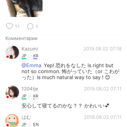
Deutsch
日本語
한국어
ไทย
51
5
Indonesia
Italiano
Комментарии
Türkçe
Tiếng Việt
Kazumi
2019.08.02 07:18
JP
KR
Português
@Emma
Yep! 恐れをなした is right but
not so common. 怖がっていた（or こわが
った）is much natural way to say ! 😊
1204tje
2019.08.02 07:11
JP
KR
安心して寝てるのかな？？ かわいい💕
はむ
2019.08.02 07:11
JP
EN