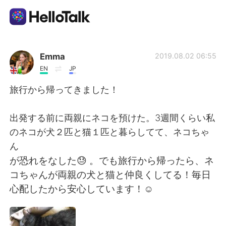
Приложение для Языкового Обмена
Emma
2019.08.02 06:55
EN
JP
AI Grammar Checker
旅行から帰ってきました！
Русский
出発する前に両親にネコを預けた。3週間くらい私
のネコが犬２匹と猫１匹と暮らしてて、ネコちゃ
ん
English
简体中文
が恐れをなした😓 。でも旅行から帰ったら、ネ
コちゃんが両親の犬と猫と仲良くしてる！毎日
繁體中文
Español
心配したから安心しています！☺️
العربية
Français