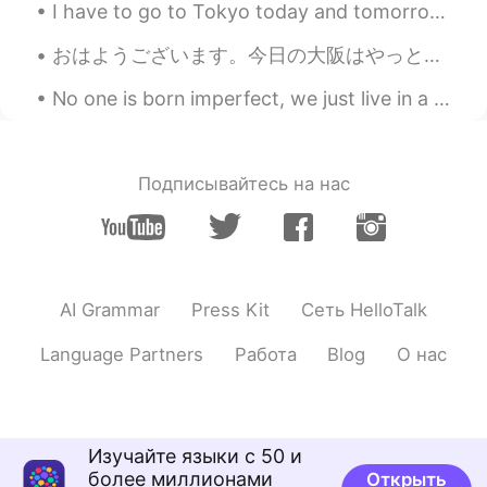
I have to go to Tokyo today and tomorrow for work 🙃 I would rather eat ice cream like this photo ...
おはようございます。今日の大阪はやっと晴れになりました。今朝早起きして、家で30分ヨガをしてから、洗濯をしました。それから、スーパーに買い物行ってから部屋を掃除🧹しました。今は一休みです。そう言...
No one is born imperfect, we just live in a judge-mental society ❌ (I had a little photo shoot w...
Подписывайтесь на нас
AI Grammar
Press Kit
Сеть HelloTalk
Language Partners
Работа
Blog
О нас
Изучайте языки с 50 и
более миллионами
Открыть