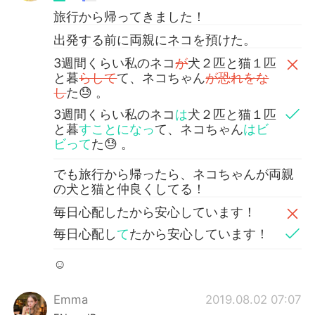
旅行から帰ってきました！
出発する前に両親にネコを預けた。
3週間くらい私のネコ
が
犬２匹と猫１匹
と暮
らして
て、ネコちゃん
が恐れをな
し
た😓 。
3週間くらい私のネコ
は
犬２匹と猫１匹
と暮
すことになっ
て、ネコちゃん
はビ
ビって
た😓 。
でも旅行から帰ったら、ネコちゃんが両親
の犬と猫と仲良くしてる！
毎日心配したから安心しています！
毎日心配し
て
たから安心しています！
☺️
Emma
2019.08.02 07:07