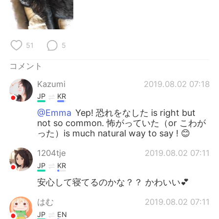
Deutsch
한국어
Русский
ไทย
51
5
Indonesia
Italiano
コメント
Türkçe
Tiếng Việt
Kazumi
2019.08.02 07:18
JP
KR
Português
@Emma
Yep! 恐れをなした is right but
not so common. 怖がっていた（or こわが
った）is much natural way to say ! 😊
1204tje
2019.08.02 07:11
JP
KR
安心して寝てるのかな？？ かわいい💕
はむ
2019.08.02 07:11
JP
EN