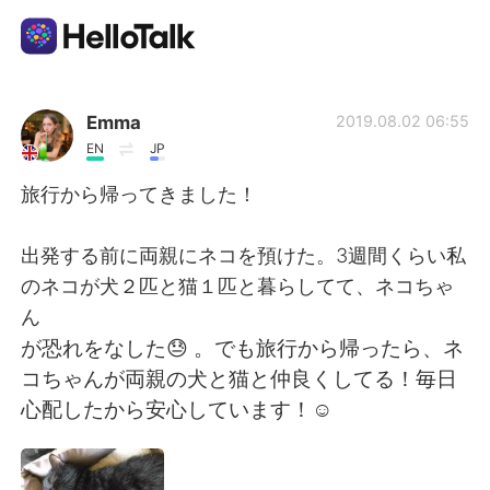
語学交換アプリ
Emma
2019.08.02 06:55
EN
JP
AI Grammar Checker
旅行から帰ってきました！
日本語
出発する前に両親にネコを預けた。3週間くらい私
のネコが犬２匹と猫１匹と暮らしてて、ネコちゃ
ん
English
简体中文
が恐れをなした😓 。でも旅行から帰ったら、ネ
コちゃんが両親の犬と猫と仲良くしてる！毎日
繁體中文
Español
心配したから安心しています！☺️
العربية
Français