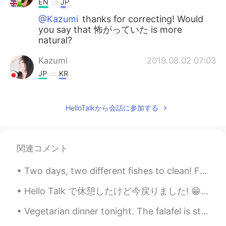
EN
JP
@Kazumi
thanks for correcting! Would
you say that 怖がっていた is more
natural?
Kazumi
2019.08.02 07:03
JP
KR
3週間くらい私のネコが犬２匹と猫１匹
と暮らしてて、ネコちゃんが恐れをな
HelloTalkから会話に参加する
した😓 。
3週間くらい私のネコが犬２匹と猫１匹
と暮らしてて、ネコちゃんが恐れをな
した😓 。
（or とても怖がっていた）
関連コメント
でも旅行から帰ったら、ネコちゃんが
Two days, two different fishes to clean! First one is a Japanese Koi, and the second is a Rainbow...
両親の犬と猫と仲良くして
る
！
Hello Talk で休憩したけど今戻りました! 😁 日本語の勉強に頑張ります! 最近はヒューストンに行きました! 博物館に行ったり、Space Center に行ったり、そして動物園に行き...
でも旅行から帰ったら、ネコちゃんが
両親の犬と猫と仲良くして
た
！
Vegetarian dinner tonight. The falafel is store-bought because I am lazy and tired from work 😬 Ev...