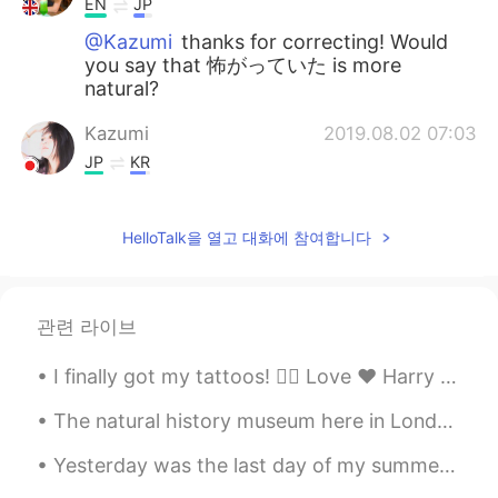
EN
JP
@Kazumi
thanks for correcting! Would
you say that 怖がっていた is more
natural?
Kazumi
2019.08.02 07:03
JP
KR
3週間くらい私のネコが犬２匹と猫１匹
と暮らしてて、ネコちゃんが恐れをな
HelloTalk을 열고 대화에 참여합니다
した😓 。
3週間くらい私のネコが犬２匹と猫１匹
と暮らしてて、ネコちゃんが恐れをな
した😓 。
（or とても怖がっていた）
관련 라이브
でも旅行から帰ったら、ネコちゃんが
I finally got my tattoos! 👌🏻 Love ❤️ Harry Potter 🔮 Travel ✈️ When I have a bad day I can now l...
両親の犬と猫と仲良くして
る
！
The natural history museum here in London is really good 😊 if you have the chance you should go f...
でも旅行から帰ったら、ネコちゃんが
両親の犬と猫と仲良くして
た
！
Yesterday was the last day of my summer internship (and likely my last internship ever)! I got to...