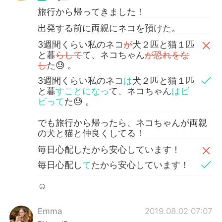
旅行から帰ってきました！
出発する前に両親にネコを預けた。
3週間くらい私のネコ
が
犬２匹と猫１匹
と暮
らして
て、ネコちゃん
が恐れをな
し
た😓 。
3週間くらい私のネコ
は
犬２匹と猫１匹
と暮
すことになっ
て、ネコちゃん
はビ
ビって
た😓 。
でも旅行から帰ったら、ネコちゃんが両親
の犬と猫と仲良くしてる！
毎日心配したから安心しています！
毎日心配し
て
たから安心しています！
☺️
Emma
2019.08.02 07:07