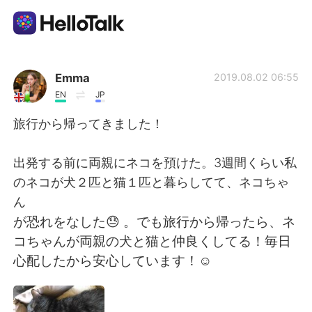
언어 교환 앱
Emma
2019.08.02 06:55
EN
JP
AI Grammar Checker
旅行から帰ってきました！
한국어
出発する前に両親にネコを預けた。3週間くらい私
のネコが犬２匹と猫１匹と暮らしてて、ネコちゃ
ん
English
简体中文
が恐れをなした😓 。でも旅行から帰ったら、ネ
コちゃんが両親の犬と猫と仲良くしてる！毎日
繁體中文
Español
心配したから安心しています！☺️
العربية
Français