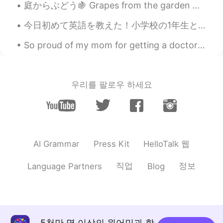
庭からぶどう🍇 Grapes from the garden 庭の囲いにぶどうを育ってる We are growing some grapes on the fence to the gard...
今日初めて英語を教えた！小学校の1年生と6年生だった、3年生ともお昼ご飯を食べた、生徒からこの写真の折り紙をもらいました 初めてので色々な間違ったところがあったが特に1年生は可愛すぎて、元気だっ...
So proud of my mom for getting a doctorate at the age of 54 yesterday! She’s proof that it’s not ...
우리를 팔로우 하세요
HelloTalk 웹
AI Grammar
Press Kit
직업
정보
Language Partners
Blog
5천만 명 이상의 원어민과 함