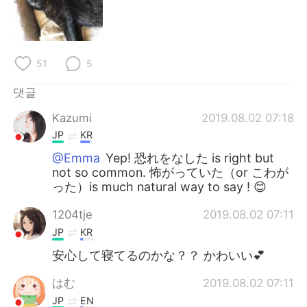
Deutsch
日本語
Русский
ไทย
51
5
Indonesia
Italiano
댓글
Türkçe
Tiếng Việt
Kazumi
2019.08.02 07:18
JP
KR
Português
@Emma
Yep! 恐れをなした is right but
not so common. 怖がっていた（or こわが
った）is much natural way to say ! 😊
1204tje
2019.08.02 07:11
JP
KR
安心して寝てるのかな？？ かわいい💕
はむ
2019.08.02 07:11
JP
EN