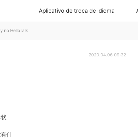
Aplicativo de troca de idioma
 no HelloTalk
2020.04.06 09:32
形状
没有什