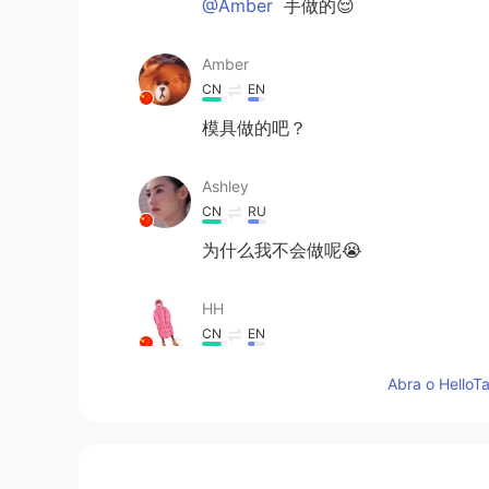
@Amber
手做的😌
Amber
CN
EN
模具做的吧？
Ashley
CN
RU
为什么我不会做呢😭
HH
CN
EN
蠢萌
Abra o HelloTa
良良 良良 良良
CN
KR