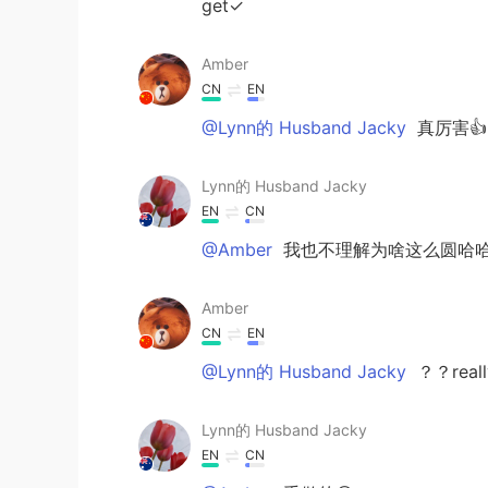
get✓
Amber
CN
EN
@Lynn的 Husband Jacky
真厉害
Lynn的 Husband Jacky
EN
CN
@Amber
我也不理解为啥这么圆哈
Amber
CN
EN
@Lynn的 Husband Jacky
？？rea
Lynn的 Husband Jacky
EN
CN