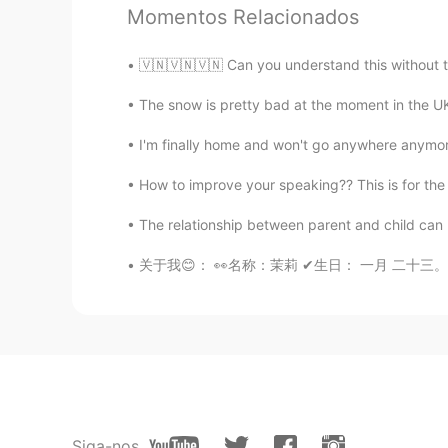
我觉得做沙球挺有意思的因为这个世
Momentos Relacionados
以
有
心里
的
安全感，然后可以继续做其
我觉得做沙球挺有意思的因为这个世
🇻🇳🇻🇳🇻🇳 Can you understand this without the
以
，
心里
有
安全感，然后可以继续做其
The snow is pretty bad at the moment in the UK w
良良 良良 良良
I'm finally home and won't go anywhere anymore
CN
KR
How to improve your speaking?? This is for the
越圆越好，可是
得
不能有一个完美
圆
The relationship between parent and child can b
越圆越好，可是不能有一个完美的
圆
关于我😊： 👀名称：茉莉 ✔生日： 一月 二十三。 ✔高度： 167厘米 ✔
Lynn的 Husband Jacky
EN
CN
@ℬℴℴ𝓀𝓈𝒶𝓃𝒹𝓅ℯℴ𝓃𝒾ℯ𝓈
😄
ℬℴℴ𝓀𝓈𝒶𝓃𝒹𝓅ℯℴ𝓃𝒾ℯ𝓈
EN
CN
Siga-nos