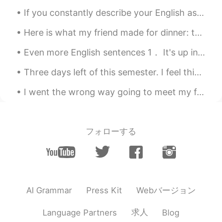
不多的那就可以
，
心里
有
安全感，然后
If you constantly describe your English as “bad” or “terrible,” or if you say things like “I can’...
可以继续做其他事情，而且还可以做下
一个沙球😄😄
Here is what my friend made for dinner: the main dish is hamburger with gravy and mushrooms with ...
Even more English sentences 1． It's up in the air[悬而未决].（尚未确定。） 2． I can't imagine why.（我想不通为什么。...
良良 良良 良良
2021.01.16 06:33
CN
KR
Three days left of this semester. I feel this picture is a good representation of my face at the ...
越圆越好，可是
得
不能有一个完美
圆
的
I went the wrong way going to meet my friend and accidentally found a really cool area of London!...
形
状
越圆越好，可是不能有一个完美的
圆
形
フォローする
Lynn的 Husband Jacky
2021.01.13 06:06
EN
CN
@ℬℴℴ𝓀𝓈𝒶𝓃𝒹𝓅ℯℴ𝓃𝒾ℯ𝓈
😄
ℬℴℴ𝓀𝓈𝒶𝓃𝒹𝓅ℯℴ𝓃𝒾ℯ𝓈
2021.01.13 06:01
Webバージョン
AI Grammar
Press Kit
EN
CN
求人
Language Partners
Blog
For a while I thought it's a sweet 😂