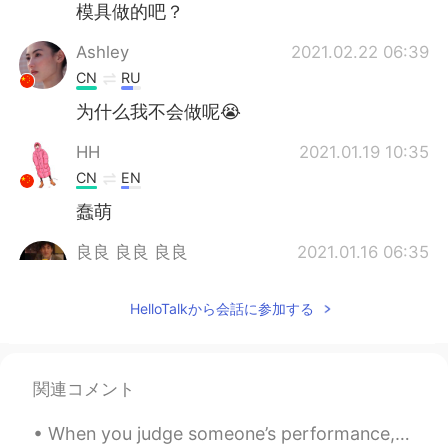
模具做的吧？
Ashley
2021.02.22 06:39
CN
RU
为什么我不会做呢😭
HH
2021.01.19 10:35
CN
EN
蠢萌
良良 良良 良良
2021.01.16 06:35
CN
KR
HelloTalkから会話に参加する
我觉得做沙球挺有意思的因为这个世界
没有什么是完全完美的，可是看起来差
不多的那就可以
有
心里
的
安全感，然后
可以继续做其他事情，而且还可以做下
関連コメント
一个沙球😄😄
我觉得做沙球挺有意思的因为这个世界
When you judge someone’s performance, it’s important to give positive feedback along with any cri...
没有什么是完全完美的，可是看起来差