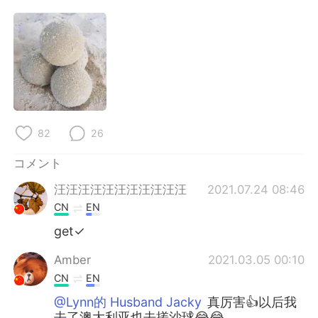
Deutsch
한국어
Русский
ไทย
Indonesia
Italiano
Türkçe
Tiếng Việt
82
26
Português
コメント
汪汪汪汪汪汪汪汪汪汪汪
2021.07.24 08:46
CN
EN
get✓
Amber
2021.03.05 00:10
CN
EN
@Lynn的 Husband Jacky
真厉害👍以后我
去了澳大利亚也去搓沙球😂😂