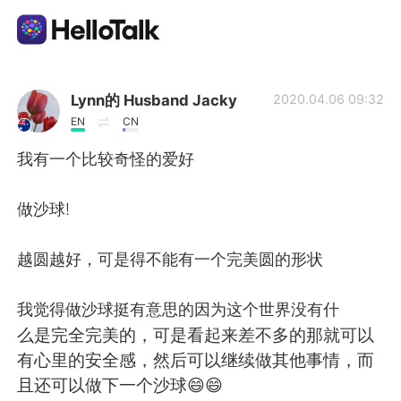
語学交換アプリ
Lynn的 Husband Jacky
2020.04.06 09:32
EN
CN
AI Grammar Checker
我有一个比较奇怪的爱好
日本語
做沙球!
越圆越好，可是得不能有一个完美圆的形状
English
简体中文
我觉得做沙球挺有意思的因为这个世界没有什
繁體中文
Español
么是完全完美的，可是看起来差不多的那就可以
有心里的安全感，然后可以继续做其他事情，而
العربية
Français
且还可以做下一个沙球😄😄