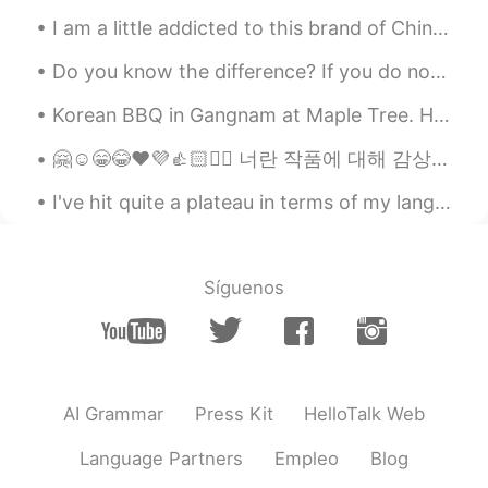
不多的那就可以
，
心里
有
安全感，然后
I am a little addicted to this brand of Chinese food, especially at the half price special in Woo...
可以继续做其他事情，而且还可以做下
一个沙球😄😄
Do you know the difference? If you do not then let’s have a talk. I’m Daniel and I need a serious...
Korean BBQ in Gangnam at Maple Tree. Had a feast 300g including 150g of Korean Hanwoo beef - phen...
良良 良良 良良
2021.01.16 06:33
CN
KR
🤗☺️😁😂❤️💜👍🏻✌🏻 너란 작품에 대해 감상을 해, 너란 존재가 예술 이니까 I appreciate the masterpiece that is you, because you...
越圆越好，可是
得
不能有一个完美
圆
的
I've hit quite a plateau in terms of my language progression. 我语言水平没有进步，也没有退步。 步入平台期。 So, I'm ...
形
状
越圆越好，可是不能有一个完美的
圆
形
Síguenos
Lynn的 Husband Jacky
2021.01.13 06:06
EN
CN
@ℬℴℴ𝓀𝓈𝒶𝓃𝒹𝓅ℯℴ𝓃𝒾ℯ𝓈
😄
ℬℴℴ𝓀𝓈𝒶𝓃𝒹𝓅ℯℴ𝓃𝒾ℯ𝓈
2021.01.13 06:01
AI Grammar
Press Kit
HelloTalk Web
EN
CN
Language Partners
Empleo
Blog
For a while I thought it's a sweet 😂