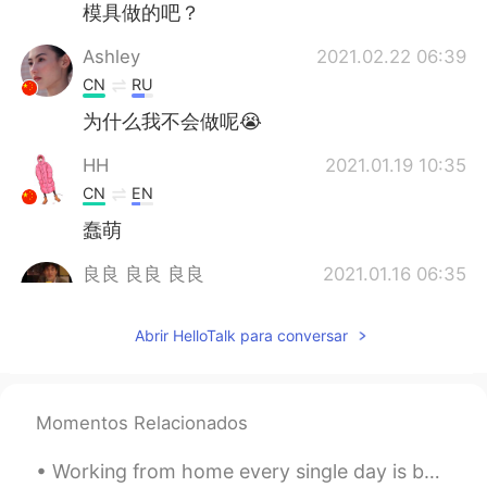
模具做的吧？
Ashley
2021.02.22 06:39
CN
RU
为什么我不会做呢😭
HH
2021.01.19 10:35
CN
EN
蠢萌
良良 良良 良良
2021.01.16 06:35
CN
KR
Abrir HelloTalk para conversar
我觉得做沙球挺有意思的因为这个世界
没有什么是完全完美的，可是看起来差
不多的那就可以
有
心里
的
安全感，然后
可以继续做其他事情，而且还可以做下
Momentos Relacionados
一个沙球😄😄
我觉得做沙球挺有意思的因为这个世界
Working from home every single day is boring I want to talk to someone face to face 😂 I dont l...
没有什么是完全完美的，可是看起来差