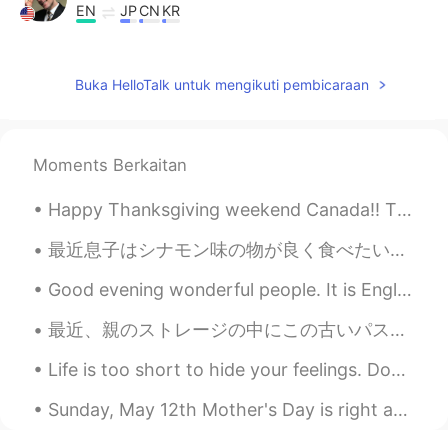
EN
JP
CN
KR
@miyuki
訂正をありがとうございました😊
Kanako
2020.07.17 03:08
Buka HelloTalk untuk mengikuti pembicaraan
JP
EN
なんかすごいね！庭が広そう！ニワトリも
いるし。
Moments Berkaitan
学习
2020.07.17 01:36
Happy Thanksgiving weekend Canada!! Thanksgiving, or Thanksgiving Day, sometimes called Canadian ...
CN
EN
最近息子はシナモン味の物が良く食べたいそうので、今日は手作りシナモンロールを作った Lately my son wants to often eat things that are cinnam...
你充分调动了聪明的脑细胞，干得好！😜😄
Good evening wonderful people. It is English practice time. Send me a message if you want to pra...
megumi
2020.07.17 01:24
最近、親のストレージの中にこの古いパスタ機を見つかったので、麺を作ってみようと決めた Recently, in my parents storage I found this old pasta...
JP
EN
何の植物を植えましたか😊？
Life is too short to hide your feelings. Don't be afraid to say what you feel. Laugh when you ca...
ﾅﾆﾇﾈﾉﾗﾈｺ noraneko
2020.07.17 01:12
Sunday, May 12th Mother's Day is right around the corner. Though traditions will vary from family...
KR
JP