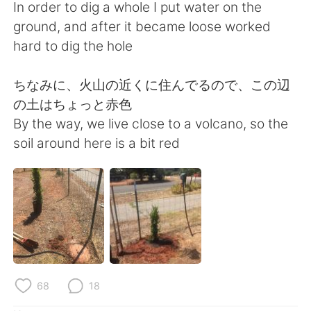
Deutsch
日本語
In order to dig a whole I put water on the
ground, and after it became loose worked
한국어
Русский
hard to dig the hole
ไทย
Italiano
ちなみに、火山の近くに住んでるので、この辺
の土はちょっと赤色
Türkçe
Tiếng Việt
By the way, we live close to a volcano, so the
soil around here is a bit red
Português
68
18