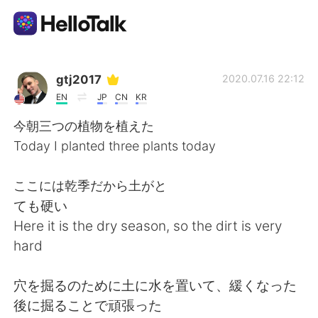
Aplikasi Pertukaran Bahasa
gtj2017
2020.07.16 22:12
EN
JP
CN
KR
AI Grammar Checker
今朝三つの植物を植えた
Today I planted three plants today
Indonesia
ここには乾季だから土がと
ても硬い
English
简体中文
Here it is the dry season, so the dirt is very
hard
繁體中文
Español
穴を掘るのために土に水を置いて、緩くなった
العربية
Français
後に掘ることで頑張った