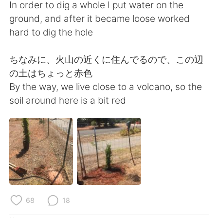
Deutsch
日本語
In order to dig a whole I put water on the
ground, and after it became loose worked
한국어
ไทย
hard to dig the hole
Indonesia
Italiano
ちなみに、火山の近くに住んでるので、この辺
の土はちょっと赤色
Türkçe
Tiếng Việt
By the way, we live close to a volcano, so the
soil around here is a bit red
Português
68
18