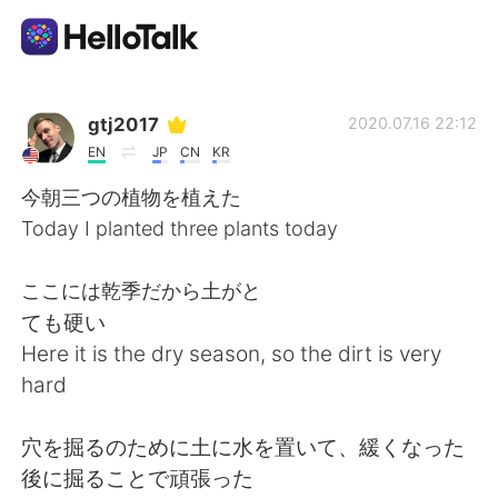
Приложение для Языкового Обмена
gtj2017
2020.07.16 22:12
EN
JP
CN
KR
AI Grammar Checker
今朝三つの植物を植えた
Today I planted three plants today
Русский
ここには乾季だから土がと
ても硬い
English
简体中文
Here it is the dry season, so the dirt is very
hard
繁體中文
Español
穴を掘るのために土に水を置いて、緩くなった
العربية
Français
後に掘ることで頑張った