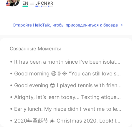
EN
JP
CN
KR
@miyuki
訂正をありがとうございました😊
Kanako
2020.07.17 03:08
Откройте HelloTalk, чтобы присоединиться к беседе
JP
EN
なんかすごいね！庭が広そう！ニワトリも
いるし。
Связанные Моменты
学习
2020.07.17 01:36
It has been a month since I've been isolated at home and I've been super lazy... This is a before...
CN
EN
Good morning 😃🌞☀️ “You can still love someone but know that you can’t be with them” I think i...
你充分调动了聪明的脑细胞，干得好！😜😄
Good evening 😎 I played tennis with friends today 🎾 It was so hot though 92°F/33°C 🥵 How is your...
megumi
2020.07.17 01:24
Alrighty, let’s learn today... Texting etiquette 发短信礼节 -try not to text in all capitalized letter...
JP
EN
何の植物を植えましたか😊？
Early lunch. My niece didn't want me to leave to cook so she tried to sleep while I cooked hahah...
ﾅﾆﾇﾈﾉﾗﾈｺ noraneko
2020.07.17 01:12
2020年圣诞节 🎄 Christmas 2020. Look! It’s sunny! It’s a sunny day today 🌞 Early Christmas present 🎁 ...
KR
JP