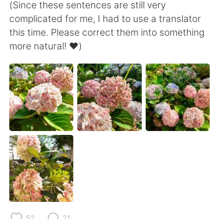
日本語
한국어
(Since these sentences are still very
complicated for me, I had to use a translator
Русский
ไทย
this time. Please correct them into something
more natural! ❤)
Indonesia
Italiano
Türkçe
Tiếng Việt
Português
52
21