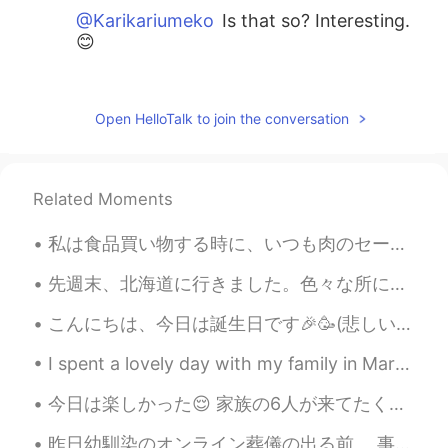
@Karikariumeko
Is that so? Interesting.
😊
Maria マリア
2019.08.11 22:35
EN
JP
Open HelloTalk to join the conversation
@EIKO
なるほど。ここでは「ホルテンシ
ア」(Hortênsia)と言います
Related Moments
Maria マリア
2019.08.11 22:34
EN
JP
私は食品買い物する時に、いつも肉のセールのところ見に行く When I go grocery shopping, I always check the place where there are...
@anna
はい、そうです！
先週末、北海道に行きました。色々な所に行けて良かったです。ビールが大好きだから、いっぱいサッポロビールを飲みました。サッポロビール博物館でしか買えないビールがあって本当に美味しかったです。天気は...
Maria マリア
2019.08.11 22:34
こんにちは、今日は誕生日です🎉🥳(悲しいに秘密、笑) 日本にいた時、友達は案内をように振る舞った、優しかったんじゃないか!🤠 横浜とか江の島(?)とか渋谷とか鎌倉とか新宿とか船橋に行きました、...
EN
JP
@Saaachan
It's beautiful indeed. 😊
I spent a lovely day with my family in Marseille 🇫🇷🇫🇷🇫🇷🇫🇷🇫🇷 today. We ate delicious French Food t...
Maria マリア
2019.08.11 22:33
今日は楽しかった😌 家族の6人が来てたくさん食べ物をBBQしました😳 お腹がいっぱい😩 そして、10年間ぐらい会わなかった従兄弟を見ました！ マジで久しぶり…たくさん話せて嬉しかった！！ 明日も...
EN
JP
昨日幼馴染のオンライン葬儀の出る前、 事情を息子に説明して「ママ寂しいーーー」って泣きそうな顔してたら 「it’s okay mommy. また会えるんだよ！she’s going to go...