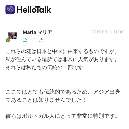
Language Exchange App
Maria マリア
2019.08.11 11:08
EN
JP
AI Grammar Checker
これらの花は日本と中国に由来するものですが、
私が住んでいる場所では非常に人気があります。
English
それらは私たちの伝統の一部です
。
简体中文
繁體中文
ここではとても伝統的であるため、アジア出身
であることは知りませんでした！
Español
العربية
彼らはポルトガル人にとって非常に特別です。
Français
Deutsch