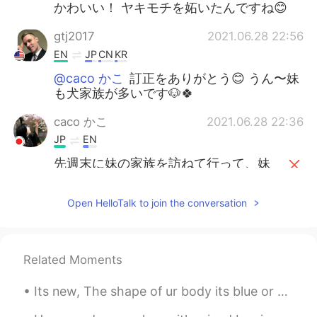
かわいい！ ヤキモチを妬いたんですね😊
gtj2017
2021.06.28 22:56
EN
JP
CN
KR
@caco かこ
訂正をありがとう😊 うん〜妹
も犬家族が多いです🐶🍀
caco かこ
2021.06.28 22:36
JP
EN
先週末に妹の家族を訪ねて行って、妹
の住んでる街
に
用事もした
先週末に妹の家族を訪ねて行って、妹
Open HelloTalk to join the conversation
の住んでる街
で
用事もした
私
は
妹の家にいる間に妹のシェパード
Related Moments
はよく私の横に来た
私
が
妹の家にいる間に妹のシェパード
Its new, The shape of ur body its blue or green, Idk The feeling l've got is ohhh😀😀 Its a corona ...
はよく私の横に来た