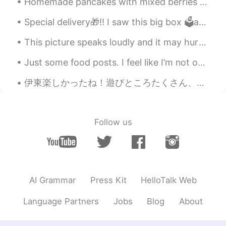
Homemade pancakes with mixed berries and banana slices ❤️. The best way to start a productive day...
このシェパードはナデナデが好きだか
ら、私が違う犬を撫でる時にとても羨
Special delivery🎁!! I saw this big box 🗳️at work today and wondered if I could mail myself to Ch...
まし
くな
った
そう
(笑)
This picture speaks loudly and it may hurt your heart as it has mine. This man looks like he is ...
このシェパードはナデナデが好きだか
ら、私が違う犬を撫でる時にとても羨
Just some food posts. I feel like I’m not on here as much anymore but I want to make new friends!...
まし
そうだ
った(笑)
伊東楽しかったね！遊びところたくさん、あって、食べ物も悪くなかった。天気も出かけ絶好だったね。また伊豆に行って遊びたいなあ。下田とか、白浜ビーチとか 残念ながら明日は仕事。。でもすぐ4連休が...
煩く
て吠えてた🤣
と
て
も騒がしく
吠えてた🤣
Follow us
AI Grammar
Press Kit
HelloTalk Web
Language Partners
Jobs
Blog
About