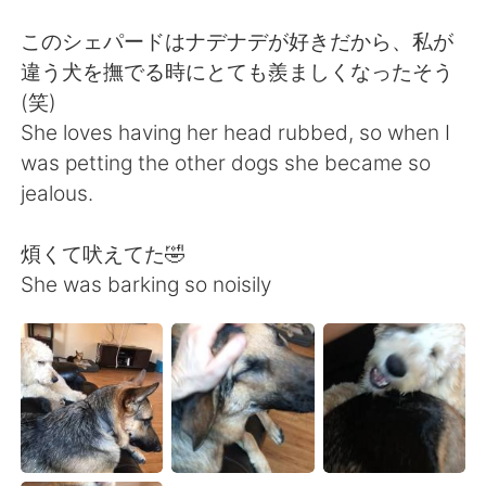
日本語
한국어
このシェパードはナデナデが好きだから、私が
Русский
ไทย
違う犬を撫でる時にとても羨ましくなったそう
(笑)
Indonesia
Italiano
She loves having her head rubbed, so when I
was petting the other dogs she became so
Türkçe
Tiếng Việt
jealous.
Português
煩くて吠えてた🤣
She was barking so noisily