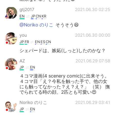
gtj2017
2021.06.30 02:25
EN
JP
CN
KR
@Noriko のりこ
そうそう😆
you
2021.06.30 00:00
JP
FR
EN
ES
CN
シェパードは、嫉妬(しっと)したのかな？
AZ
2021.06.29 07:58
JP
EN
４コマ漫画(4 scenery comic)に出来そう。
４コマ目「え？今私を触った手で、他の女
にも触ってなかった？え？え？」 （笑） 撫
でられてる時の顔、2匹とも可愛い😍
Noriko のりこ
2021.06.29 03:41
JP
EN