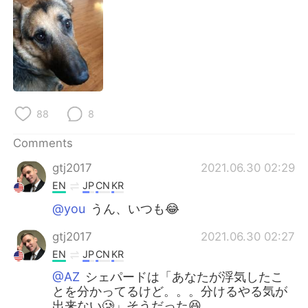
88
8
Comments
gtj2017
2021.06.30 02:29
EN
JP
CN
KR
@you
うん、いつも😂
gtj2017
2021.06.30 02:27
EN
JP
CN
KR
@AZ
シェパードは「あなたが浮気したこ
とを分かってるけど。。。分けるやる気が
出来ない🥲」そうだった😆