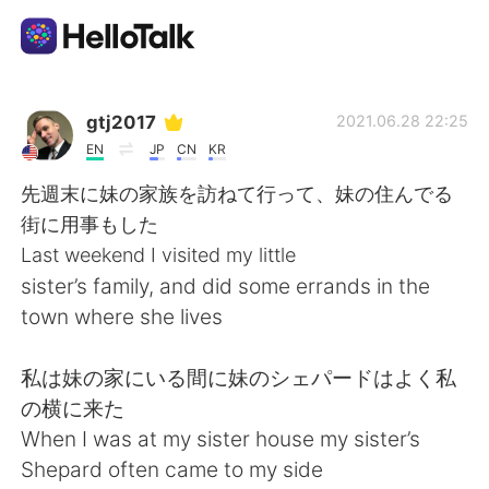
Language Exchange App
gtj2017
2021.06.28 22:25
EN
JP
CN
KR
AI Grammar Checker
先週末に妹の家族を訪ねて行って、妹の住んでる
街に用事もした
English
Last weekend I visited my little
sister’s family, and did some errands in the
town where she lives
简体中文
繁體中文
私は妹の家にいる間に妹のシェパードはよく私
Español
العربية
の横に来た
When I was at my sister house my sister’s
Français
Deutsch
Shepard often came to my side