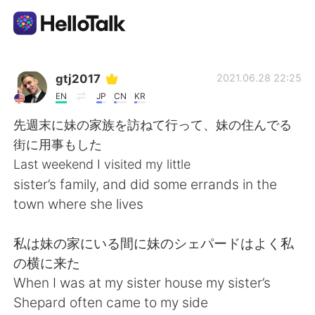
語学交換アプリ
gtj2017
2021.06.28 22:25
EN
JP
CN
KR
AI Grammar Checker
先週末に妹の家族を訪ねて行って、妹の住んでる
街に用事もした
日本語
Last weekend I visited my little
sister’s family, and did some errands in the
town where she lives
English
简体中文
私は妹の家にいる間に妹のシェパードはよく私
繁體中文
Español
の横に来た
When I was at my sister house my sister’s
العربية
Français
Shepard often came to my side