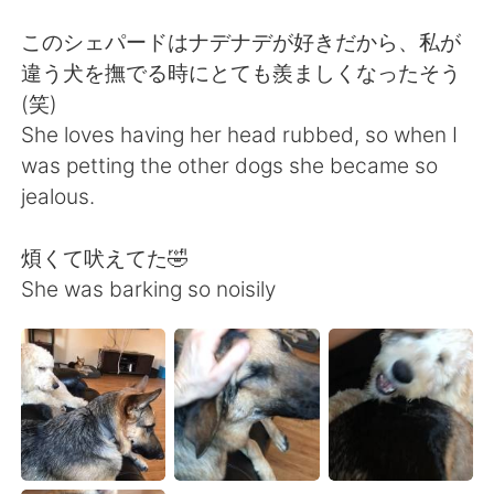
Deutsch
한국어
このシェパードはナデナデが好きだから、私が
Русский
ไทย
違う犬を撫でる時にとても羨ましくなったそう
(笑)
Indonesia
Italiano
She loves having her head rubbed, so when I
was petting the other dogs she became so
Türkçe
Tiếng Việt
jealous.
Português
煩くて吠えてた🤣
She was barking so noisily