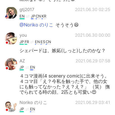
gtj2017
2021.06.30 02:25
EN
JP
CN
KR
@Noriko のりこ
そうそう😆
you
2021.06.30 00:00
JP
FR
EN
ES
CN
シェパードは、嫉妬(しっと)したのかな？
AZ
2021.06.29 07:58
JP
EN
４コマ漫画(4 scenery comic)に出来そう。
４コマ目「え？今私を触った手で、他の女
にも触ってなかった？え？え？」 （笑） 撫
でられてる時の顔、2匹とも可愛い😍
Noriko のりこ
2021.06.29 03:41
JP
EN