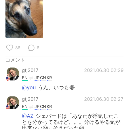
88
8
コメント
gtj2017
2021.06.30 02:29
EN
JP
CN
KR
@you
うん、いつも😂
gtj2017
2021.06.30 02:27
EN
JP
CN
KR
@AZ
シェパードは「あなたが浮気したこ
とを分かってるけど。。。分けるやる気が
出来ない🥲」そうだった😆