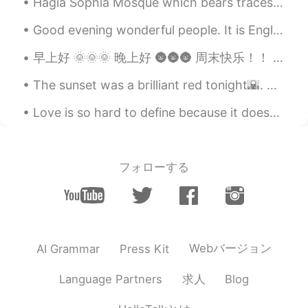
Hagia Sophia Mosque which bears traces of Christianity and Islam 🕌🕌 기독교와 이슬람의 흔적이 있는 하기아 소피아 모스크...
このシェパードはナデナデが好きだか
ら、私が違う犬を撫でる時にとても羨
Good evening wonderful people. It is English practice time. Send me a message if you want to pr...
まし
くな
った
そう
(笑)
早上好 🌞🌞🌞 晚上好 🌚🌚🌚 周末快乐！！ 昨天我去了颐和园见家人 我先去了商店找了最酷的啤酒！！！ 超级惊喜了！！ “微笑啤酒” awesome !!!! 我很少喝啤酒但是味道不错 ...
このシェパードはナデナデが好きだか
ら、私が違う犬を撫でる時にとても羨
The sunset was a brilliant red tonight🌇. Time for Tim Horton's.🍩 None for me !🙅🚫 I have my o...
まし
そうだ
った(笑)
Love is so hard to define because it doesn’t exist as one thing. We can feel love for our lovers,...
煩く
て吠えてた🤣
と
て
も騒がしく
吠えてた🤣
フォローする
Webバージョン
AI Grammar
Press Kit
求人
Language Partners
Blog