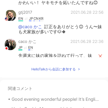
かわいい！ ヤキモチを妬いたんですね😊
gtj2017
2021.06.28 22:56
EN
JP
CN
KR
@caco かこ
訂正をありがとう😊 うん〜妹
も犬家族が多いです🐶🍀
caco かこ
2021.06.28 22:36
JP
EN
先週末に妹の家族を訪ねて行って、妹
の住んでる街
に
用事もした
先週末に妹の家族を訪ねて行って、妹
HelloTalkから会話に参加する
の住んでる街
で
用事もした
私
は
妹の家にいる間に妹のシェパード
関連コメント
はよく私の横に来た
私
が
妹の家にいる間に妹のシェパード
Good evening wonderful people! It’s English practice time. Send me a message if you want to pra...
はよく私の横に来た