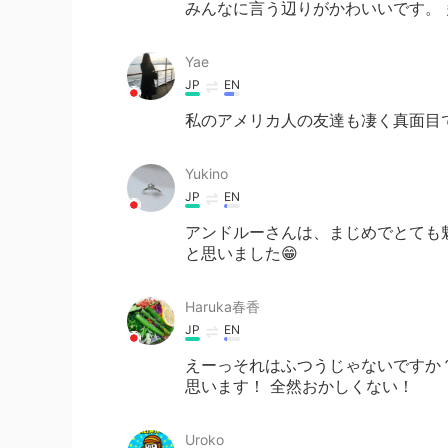
みんなに言う辺りがかわいいです。 
Yae
JP
EN
私のアメリカ人の友達も凄く真面目
Yukino
JP
EN
アンドルーさんは、まじめでとても魅
と思いました😁
Haruka春香
JP
EN
えーっそれはふつうじゃないですか
思います！ 全然おかしくない！
Uroko