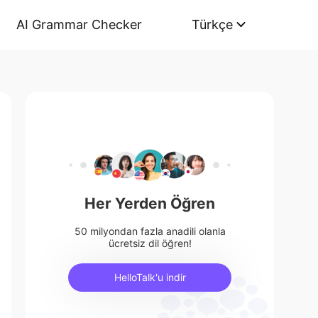
AI Grammar Checker
Türkçe
Her Yerden Öğren
50 milyondan fazla anadili olanla
ücretsiz dil öğren!
HelloTalk'u indir