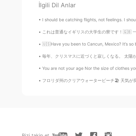
İlgili Dil Anlar
1204tje
JP
KR
I should be catching flights, not feelings. I sh
本当、どうしたらもてるんでしょう
ら本当に見つからなくなるし笑
これは普通なイギリスの大学生の寮です！🇬🇧 一人一人に寝室とバスルームがあり、私たち
🇺🇸Have you been to Cancun, Mexico? It’s so bea
Madam
JP
EN
毎年、クリスマスに近づくと寂しくなる。 太陽が見えない日が多いからなんかだるくなったり
自分に正直でよいと思います。
You are not your age Nor the size of clothes yo
フロリダ州のクリアウォータービーチ🏖 天気が良くて海が綺麗だった！ 日本人のシェフの寿司
Bizi takip et