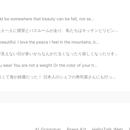
2019.12.13 13:22
ould be somewhere that beauty can be felt, not se...
ね～。 探すのをやめると見つかる、とか言うけどやめた
はキッチンとリビングルームを共有しています。 一年生のときには通常6〜8人で暮らします。1つのキッチンを多くの...
utiful. I love the peace I feel in the mountains, b...
2019.12.13 13:18
寂しくなったりすることも多いと思う。コロナの影響ももちろんある。 誰にも会ってない時によく昔の写真を見てる。...
u wear You are not a weight Or the color of your h...
屋さんにも行った！寿司がめっちゃ美味しかった🍣 클리어 워터 비치, 플로리다🌴 날씨도 좋고 바다도 ...
AI Grammar
Press Kit
HelloTalk Web