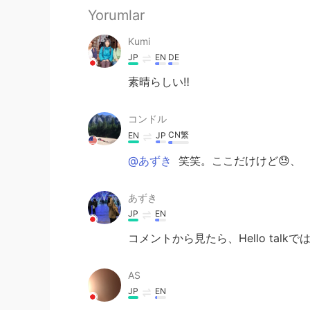
Yorumlar
Kumi
JP
EN
DE
素晴らしい‼️
コンドル
CN繁
EN
JP
@あずき
笑笑。ここだけけど😓、
あずき
JP
EN
コメントから見たら、Hello ta
AS
JP
EN