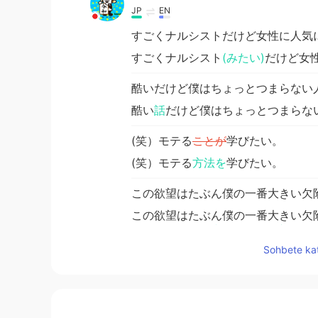
JP
EN
すごくナルシストだけど女性に人気
すごくナルシスト
(みたい)
だけど女
酷いだけど僕はちょっとつまらない
酷い
話
だけど僕はちょっとつまらな
(笑）モテる
ことが
学びたい。
(笑）モテる
方法を
学びたい。
この欲望はたぶん僕の一番大きい欠
この欲望はたぶん僕の一番大きい欠
は自分にとって逆らえない欲望なん
Sohbete kat
普通
な
人で
あ
る
ことが
やめたい~
普通
の
人で
い
る
のを
やめたい~