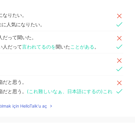
になりたい。
性に人気になりたい。
人だって聞いた。
い人だって
言われてるのを
聞いた
ことがある
。
陥だと思う。
陥だと思う。
(これ難しいなぁ、日本語にするの)これ
だと思う
ılmak için HelloTalk'u aç