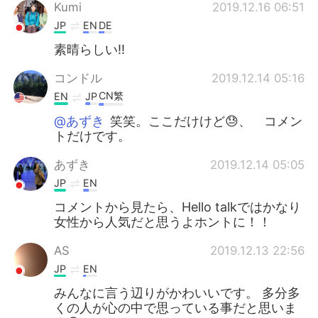
日本語
한국어
Kumi
2019.12.16 06:51
JP
EN
DE
Русский
ไทย
素晴らしい‼️
Indonesia
Italiano
コンドル
2019.12.14 05:16
CN繁
EN
JP
Türkçe
Tiếng Việt
@あずき
笑笑。ここだけけど😓、 コメン
トだけです。
Português
あずき
2019.12.14 05:05
JP
EN
コメントから見たら、Hello talkではかなり
女性から人気だと思うよホントに！！
AS
2019.12.13 22:56
JP
EN
みんなに言う辺りがかわいいです。 多分多
くの人が心の中で思っている事だと思いま