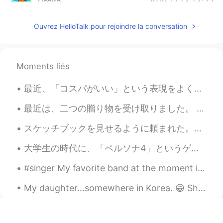
Uroko
2019.12.13 13:22
JP
EN
Ouvrez HelloTalk pour rejoindre la conversation
すごくナルシストだけど女性に人気に
なりたい。
すごくナルシスト
(みたい)
だけど女性に
Moments liés
人気になりたい。
最近、「コスパがいい」という表現をよく聞いているが、日本語の「コスパがいい」と英語の「Good cost performance」の意味は違います。日本語にとって、もし店で素晴らしいけど、安い物...
酷いだけど僕はちょっとつまらない人
だって聞いた。
最近は、二つの贈り物を受け取りました。 贈り物は蝋燭と茶碗です。蝋燭は、両親によって沖縄で疲れました。中に貝がたくさん入っています!茶碗は、台湾の友達のお土産です。２頭の海豚が茶碗の中で泳いでい...
酷い
話
だけど僕はちょっとつまらない
人だって
言われてるのを
聞いた
ことが
スケッチブックを見せるように頼まれた。スケッチブックっていうのは失敗してそれから学ぶいいものだけど、その分相当下手な絵も入っているのであえて見せない。とはいえ断る理由が思いつかなくて、仕方なく見...
ある
。
大学生の時代に、「ペルソナ4」というゲームが流行ってた。ゲームとして面白かったんだけど、俺にとって一番面白かったのは、日本の生活を観察できることだった。あの時の自分が日本のこと何も知らなくて、だ...
(笑）モテる
ことが
学びたい。
#singer My favorite band at the moment is BTS!! 😊😍😀 I'm pretty sure most people know who they ar...
(笑）モテる
方法を
学びたい。
My daughter...somewhere in Korea. 😁 She says Korea is great, especially for fashion, cosmetics, ...
この欲望はたぶん僕の一番大きい欠陥
だと思う。
この欲望はたぶん僕の一番大きい欠陥