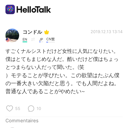
Appli d'échange linguistique
コンドル
2019.12.13 13:14
CN繁
EN
JP
AI Grammar Checker
すごくナルシストだけど女性に人気になりたい。
僕はとてもまじめな人だ。酷いだけど僕はちょっ
Français
とつまらない人だって聞いた。(笑
）モテることが学びたい。この欲望はたぶん僕
の一番大きい欠陥だと思う。でも人間だよね。
English
简体中文
普通な人であることがやめたい~
繁體中文
Español
55
10
العربية
Deutsch
Commentaires