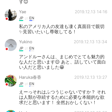
す😊
Yae
2019.12.13 14:16
JP
EN
私のアメリカ人の友達も凄く真面目で親切
✨見習いたいし尊敬してる！
Yukino
2019.12.13 13:34
JP
EN
アンドルーさんは、まじめでとても魅力的
な人だと思います😌 あと、話していて面白
い人だと思いました😁
Haruka春香
2019.12.13 13:27
JP
EN
えーっそれはふつうじゃないですか？ それ
は人類が存続するために必要な本能的な欲
求だと思います！ 全然おかしくない！