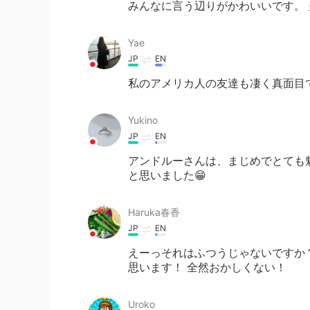
みんなに言う辺りがかわいいです。 
Yae
JP
EN
私のアメリカ人の友達も凄く真面目
Yukino
JP
EN
アンドルーさんは、まじめでとても魅
と思いました😁
Haruka春香
JP
EN
えーっそれはふつうじゃないですか
思います！ 全然おかしくない！
Uroko