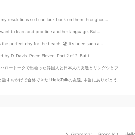
2019.12.13 13:22
 my resolutions so I can look back on them throughou...
ね～。 探すのをやめると見つかる、とか言うけどやめた
 want to learn and practice another language. But...
the perfect day for the beach. 🏖 It’s been such a...
2019.12.13 13:18
 by D. Davis. Poem Eleven. Part 2 of 2. But t...
とリンダウとフリードリヒスハーフェンという町に行きました。ボートも借りました。電車に乗った時に日本人の友達...
alkの友達, 本当にありがとうございました! 今日 また作文を書いておいたから時間があれば,みてみて! ...
Hell
AI Grammar
Press Kit