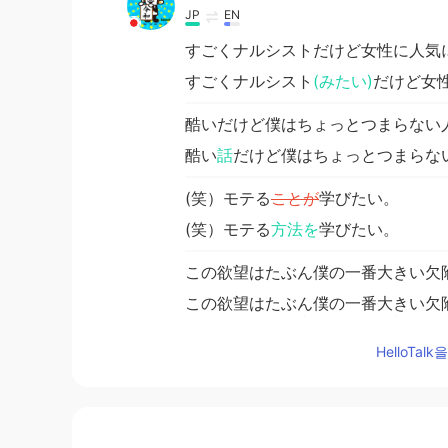
JP
EN
すごくナルシストだけど女性に人気
すごくナルシスト
(みたい)
だけど女
酷いだけど僕はちょっとつまらない
酷い
話
だけど僕はちょっとつまらな
(笑）モテる
ことが
学びたい。
(笑）モテる
方法を
学びたい。
この欲望はたぶん僕の一番大きい欠
この欲望はたぶん僕の一番大きい欠
は自分にとって逆らえない欲望なん
HelloTa
普通
な
人で
あ
る
ことが
やめたい~
普通
の
人で
い
る
のを
やめたい~