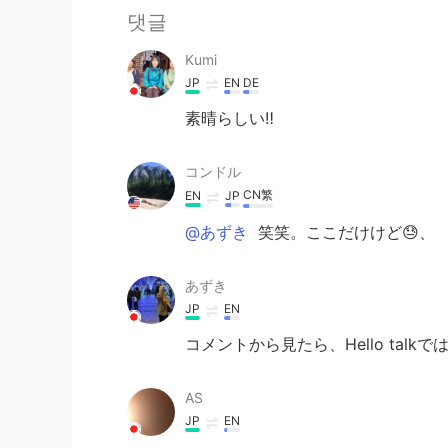
댓글
Kumi
JP
EN
DE
素晴らしい‼️
コンドル
CN繁
EN
JP
@あずき
笑笑。ここだけけど😓、
あずき
JP
EN
コメントから見たら、Hello ta
AS
JP
EN