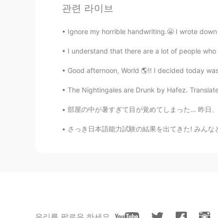
관련 라이브
1204tje
JP
KR
Ignore my horrible handwriting.😬 I wrote down
本当、どうしたらもてるんでしょう
ら本当に見つからなくなるし笑
I understand that there are a lot of people who
Good afternoon, World 🌎!! I decided today was 
Madam
JP
EN
The Nightingales are Drunk by Hafez. Translated
自分に正直でよいと思います。
部屋の中が暑すぎて目が覚めてしまった… 昨日、ハロートークで出会った韓国人と日本人の友達
さっき日本語能力試験の結果を出てきた! みんなと話すおかげで合格できた! HelloT
우리를 팔로우 하세요