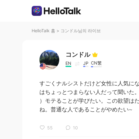
HelloTalk 홈
>
コンドル님의 라이브
コンドル
CN繁
EN
JP
すごくナルシストだけど女性に人気に
はちょっとつまらない人だって聞いた。
）モテることが学びたい。この欲望は
ね。普通な人であることがやめたい~
55
10