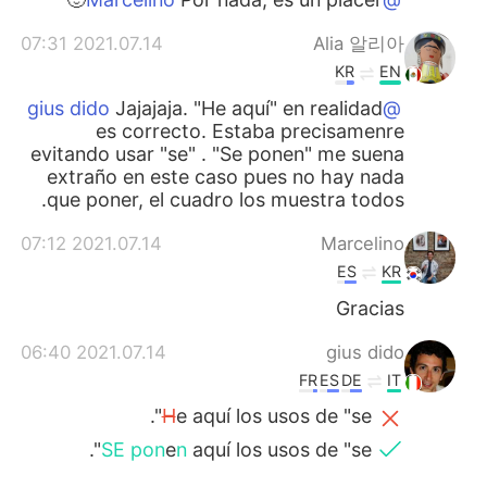
2021.07.14 07:31
Alia 알리아
KR
EN
Jajajaja. "He aquí" en realidad
@gius dido
es correcto. Estaba precisamenre
evitando usar "se" . "Se ponen" me suena
extraño en este caso pues no hay nada
que poner, el cuadro los muestra todos.
2021.07.14 07:12
Marcelino
ES
KR
Gracias
2021.07.14 06:40
gius dido
FR
ES
DE
IT
H
e aquí los usos de "se".
SE pon
e
n
aquí los usos de "se".