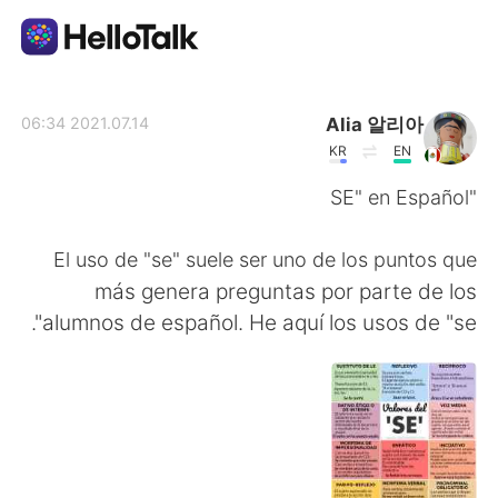
تطبيق تبادل اللغة
Alia 알리아
2021.07.14 06:34
KR
EN
AI Grammar Checker
"SE" en Español
العربية
El uso de "se" suele ser uno de los puntos que
más genera preguntas por parte de los
alumnos de español. He aquí los usos de "se".
English
简体中文
繁體中文
Español
Français
Deutsch