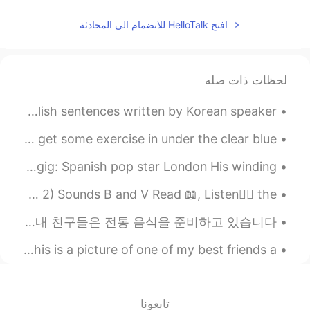
افتح HelloTalk للانضمام الى المحادثة
لحظات ذات صله
I just understood something about Korean by analyzing English sentences written by Korean speaker...
While on my hour lunch break, I took the opportunity to get some exercise in under the clear blue...
LISTENING TO THE NEW YORK TIMES 🇺🇸 A rapper's latest gig: Spanish pop star London His winding...
🇺🇸ENGLISH PRONUNCIATION PRACTICE 1)Voice / No voice & 2) Sounds B and V Read 📖, Listen👂🏻 the...
오늘은 친구들과 설날에 대해 배우고 있습니다. Today I am learning about 설날 with my friends. 내 친구들은 전통 음식을 준비하고 있습니다....
I love cleaning and finding cute little treasures 🥰 This is a picture of one of my best friends a...
تابعونا