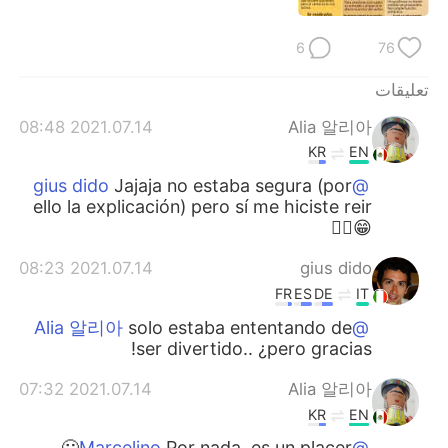
日本語
한국어
6
76
Русский
ไทย
تعليقات
Indonesia
Italiano
2021.07.14 08:48
Alia 알리아
KR
EN
Türkçe
Tiếng Việt
Jajaja no estaba segura (por
@gius dido
ello la explicación) pero sí me hiciste reir
Português
😁👍🏻
2021.07.14 08:23
gius dido
FR
ES
DE
IT
solo estaba ententando de
@Alia 알리아
ser divertido.. ¿pero gracias!
2021.07.14 07:32
Alia 알리아
KR
EN
Por nada, es un placer🙂
@Marcelino