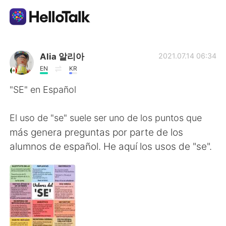
Dil Değişimi Uygulaması
Alia 알리아
2021.07.14 06:34
EN
KR
AI Grammar Checker
"SE" en Español
Türkçe
El uso de "se" suele ser uno de los puntos que
más genera preguntas por parte de los
alumnos de español. He aquí los usos de "se".
English
简体中文
繁體中文
Español
العربية
Français