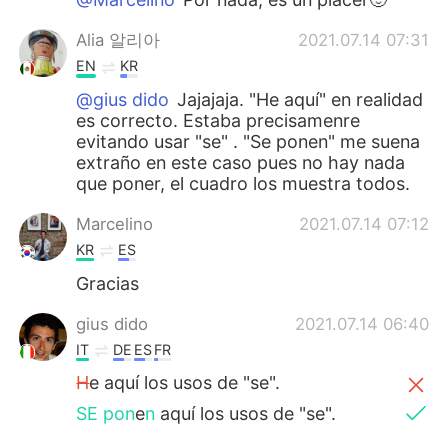
Alia 알리아
2021.07.14 07:31
EN
KR
@gius dido
Jajajaja. "He aquí" en realidad
es correcto. Estaba precisamenre
evitando usar "se" . "Se ponen" me suena
extraño en este caso pues no hay nada
que poner, el cuadro los muestra todos.
Marcelino
2021.07.14 07:12
KR
ES
Gracias
gius dido
2021.07.14 06:40
IT
DE
ES
FR
H
e aquí los usos de "se".
SE pon
e
n
aquí los usos de "se".