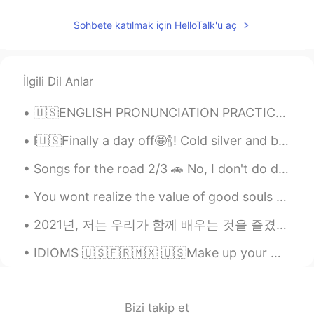
Sohbete katılmak için HelloTalk'u aç
İlgili Dil Anlar
🇺🇸ENGLISH PRONUNCIATION PRACTICE 1)Voice / No voice & 2) Sounds B and V Read 📖, Listen👂🏻 the...
l🇺🇸Finally a day off🤩🍾! Cold silver and blue sea The music of stones rolling under the crashing ...
Songs for the road 2/3 🚗 No, I don't do drugs nor do I get drunk^^. But this is a good song🎶 ...
You wont realize the value of good souls until you lose everything and find yourself keep remindi...
2021년, 저는 우리가 함께 배우는 것을 즐겼으면 좋겠어요. 신축년 새해를 맞이하여 가정애 건강과 웃으미 함께 하시길 기원합니다 🥳🥂🌟! 🇺🇸May we continue...
IDIOMS 🇺🇸🇫🇷🇲🇽 🇺🇸Make up your mind. 🇫🇷Décide(-toi). / Il faut que tu (te) décides. 🇲🇽Decídete. 🇺...
Bizi takip et