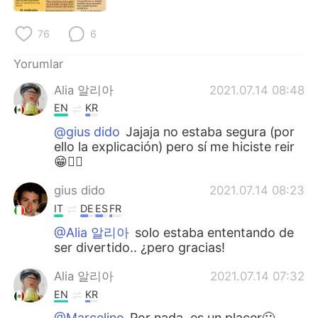
Deutsch
日本語
76
6
한국어
Русский
Yorumlar
ไทย
Indonesia
Alia 알리아
2021.07.14 08:48
EN
KR
Italiano
Tiếng Việt
@gius dido
Jajaja no estaba segura (por
ello la explicación) pero sí me hiciste reir
Português
😁👍🏻
gius dido
2021.07.14 08:23
IT
DE
ES
FR
@Alia 알리아
solo estaba ententando de
ser divertido.. ¿pero gracias!
Alia 알리아
2021.07.14 07:32
EN
KR
@Marcelino
Por nada, es un placer🙂