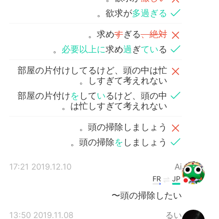
。
欲求が
多過ぎる
。
求め
す
ぎる
、絶対
必要以上に
求め
過
ぎ
てい
る。
部屋の片付けしてるけど、頭の中は忙
しすぎて考えれない。
部屋の片付け
を
して
い
るけど、頭の中
は忙しすぎて考えれない。
頭の掃除しましょう。
頭の掃除
を
しましょう。
2019.12.10 17:21
Ai
FR
JP
頭の掃除したい〜
2019.11.08 13:50
るい