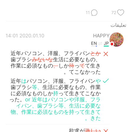
日本語
한국어
11
72
Русский
ไทย
تعليقات
Indonesia
Italiano
2020.01.10 14:01
HAPPY
EN
JP
Türkçe
Tiếng Việt
近年パソコン、洋服、フライパン
とか
歯ブラシ
みないな
生活に必要なもの、
Português
作業に必須なもの
、
しか
待
っ
て
て生き
てこなかった。
近年
は
パソコン、洋服、フライパン
や
歯ブラシ
等、
生活に必要なもの、作業
に必須なものしか
持
って生きてこなか
った。
or 近年はパソコンや洋服、フラ
イパン、歯ブラシ等、生活に必要な
物、作業に必須なものを持って生きて
きた。
。
欲求が
激しい