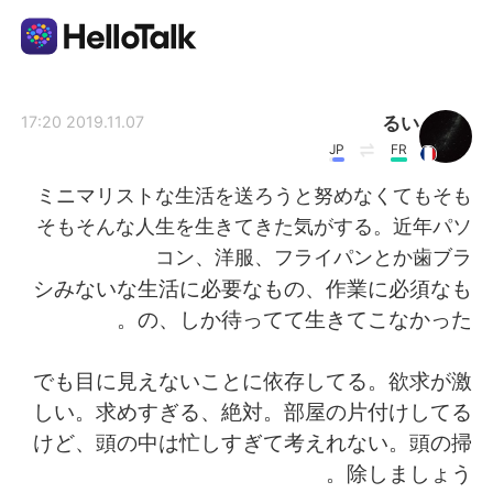
تطبيق تبادل اللغة
るい
2019.11.07 17:20
JP
FR
AI Grammar Checker
ミニマリストな生活を送ろうと努めなくてもそも
そもそんな人生を生きてきた気がする。近年パソ
العربية
コン、洋服、フライパンとか歯ブラ
シみないな生活に必要なもの、作業に必須なも
の、しか待ってて生きてこなかった。
English
简体中文
でも目に見えないことに依存してる。欲求が激
繁體中文
Español
しい。求めすぎる、絶対。部屋の片付けしてる
けど、頭の中は忙しすぎて考えれない。頭の掃
Français
Deutsch
除しましょう。