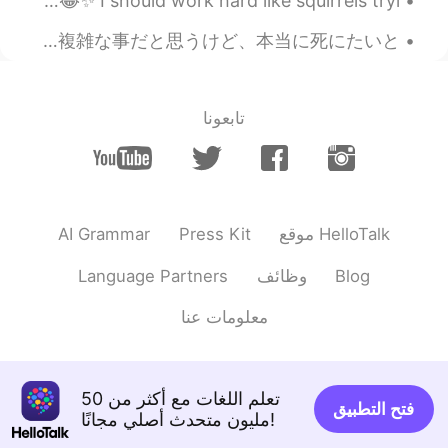
It's rare to get a good shot of city centre after work 😂😂✨ I should work hard like squirrels tryi...
そういう方法で一度アイディアと自分に距
離をとって、一番大切そうな事から向き合
三浦春馬さんが死亡したというニュースって本当に信じられないわ。泣くほどのショックだ。いつもいつもドラマとかインタビュとかバラエティーに出たら観てた。自殺って複雑な事だと思うけど、本当に死にたいと...
ってみればいいんじゃないでしょうか？
2019.11.07 23:21
Nanami
تابعونا
EN
JP
求めると、人からも求められて苦しくなる
ので、「与えるだけ」に挑戦してます🥺
2019.11.07 22:00
Sumi
AI Grammar
Press Kit
موقع HelloTalk
FR
JP
Language Partners
وظائف
Blog
私はミニマリストでゼロウェイストを目指
してます😊欲求わかります、もっともっと
معلومات عنا
って思っちゃいます。瞑想良さそうですね
🤩
2019.11.07 18:55
Tomoki
تعلم اللغات مع أكثر من 50
فتح التطبيق
EN
IT
FR
JP
مليون متحدث أصلي مجانًا!
心の断捨離(acte de minimaliste)も難しい