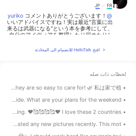
JP
FR
コメントありがとうございます！
@yuriko
いいアドバイスですね！実は最近"言葉に出
来るは武器になる"という本を参考にして、
自分のアイディアを整理したり深めたりし
ようとしています！それと瞑想をしたら頭
の掃除できるでしょう。 毎回読んでくれて
افتح HelloTalk للانضمام الى المحادثة
本当にありがとうございます！
2019.11.08 13:46
yuriko
لحظات ذات صله
EN
JP
こんにちは。ルイさんの記事を毎回読んで
Purchased a couple of snake plants. I plan on buying more. They are so easy to care for! 🌿 私は家で植...
います。 物には依存しないけど、自覚して
自分のものにしたい物事がたくさんある状
Sunrise from earlier this week 😊🌅 I live in the countryside. What are your plans for the weekend?...
況なのかな？と理解しました。 いろんな事
を考えたい時って、一度その欲求を手放す
Seeing Japan help China by donating masks is heart warming. ❤️🥰🥰🥰🥰❤️ I love these 2 countries! ...
ことが必要だなって思います。 他の人も言
ってるけど瞑想するのは良いと思う。あと
Earlier today, a friend made me realize that I haven't posted any new pictures recently. This mot...
は、忙しい頭の中にあるアイディアを全
部、一度ノートに書き出してしまうとか。