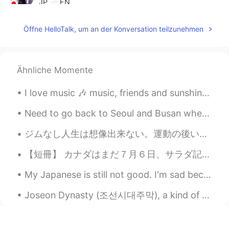
JP
EN
💞💞💞💞💞
Öffne HelloTalk, um an der Konversation teilzunehmen
Shin
2020.09.08 16:01
JP
EN
素敵すぎるー！ めちゃくちゃ暑いみたいで
Ähnliche Momente
すねー！ 日本でもニュースになってますよ
ー！🏖🏖🏖
I love music 🎶 music, friends and sunshine. We're often deprived of it in the UK. My city has sun...
Need to go back to Seoul and Busan when this virus thing is over. Missing my Lotte's shrimp burg...
ジムなし人生は想像出来ない。運動の後いつもさっきりする。運動しながら、たまに他の人見て、すごいと思う。皆一生懸命頑張ってる。皆同じ。デブでもマッチョでも、女でも男でも、小さいでも大きいでも。見た...
【短冊】 カナダはまだ７月６日、サラダ記念日です。 日本ではもう７月７日、七夕ですね。 サラダ記念日は実話ではないです。野球デートで唐揚げのお弁当が褒められたエピソードをアレンジした短歌です...
My Japanese is still not good. I'm sad because I want more time to practice. 😹😿 I hope I can go t...
Joseon Dynasty (조선시대주막), a kind of old-styled restaurant-bar (I don't know what it is, really) do...