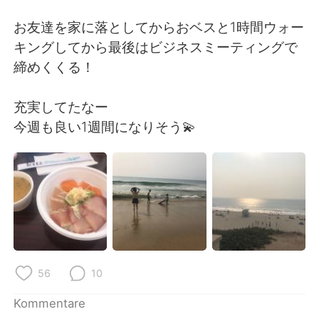
日本語
한국어
お友達を家に落としてからおベスと1時間ウォー
Русский
ไทย
キングしてから最後はビジネスミーティングで
締めくくる！
Indonesia
Italiano
充実してたなー
Türkçe
Tiếng Việt
今週も良い1週間になりそう💫
Português
56
10
Kommentare