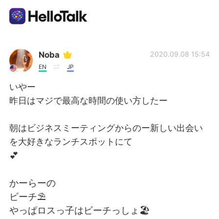
Sprachaustausch-App
Noba
2020.09.08 15:54
EN
JP
AI Grammar Checker
いやー
昨日はマジで最高な時間の使い方したー
Deutsch
朝はビジネスミーティングからのー新しい出会い
を大好きなランチスポットにて
English
简体中文
💕
繁體中文
Español
かーらーの
ビーチ⛱
العربية
Français
やっぱロスっ子はビーチっしょ🏖