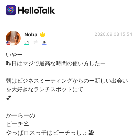
App di scambio linguistico
Noba
2020.09.08 15:54
EN
JP
AI Grammar Checker
いやー
昨日はマジで最高な時間の使い方したー
Italiano
朝はビジネスミーティングからのー新しい出会い
を大好きなランチスポットにて
English
简体中文
💕
繁體中文
Español
かーらーの
ビーチ⛱
العربية
Français
やっぱロスっ子はビーチっしょ🏖