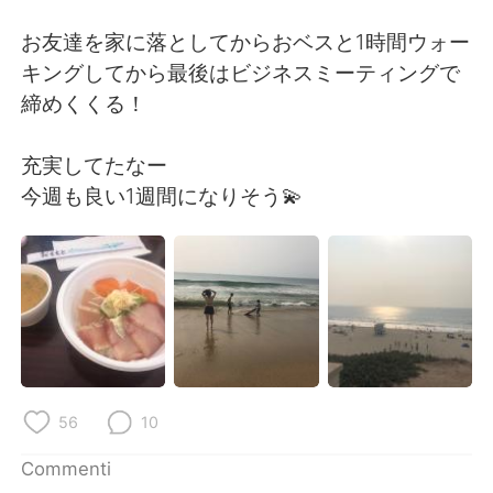
Deutsch
日本語
お友達を家に落としてからおベスと1時間ウォー
한국어
Русский
キングしてから最後はビジネスミーティングで
締めくくる！
ไทย
Indonesia
充実してたなー
Türkçe
Tiếng Việt
今週も良い1週間になりそう💫
Português
56
10
Commenti