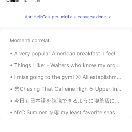
JP
EN
💞💞💞💞💞
Apri HelloTalk per unirti alla conversazione
Shin
2020.09.08 16:01
JP
EN
素敵すぎるー！ めちゃくちゃ暑いみたいで
Momenti correlati
すねー！ 日本でもニュースになってますよ
ー！🏖🏖🏖
A very popular American breakfast. I feel like America is obsessed with smoothies ( at least the ...
Things I like: - Waiters who know my order before ordering - Reading a physical book uninterrup...
I miss going to the gym! ☹️ All establishments here in Manila, including gyms, are closed until ...
😳Chasing That Caffeine High ☕️ Upper-Intermediate Source: HeadsUpEnglish.com 📑 https://youtu.be...
今日も日本語を勉強できるように喫茶店に行った。 スタッフは私に日本語で何か話したびっくりしたから何かと言えば分からなかった。あの店のスタッフはとても優しい。 カップに英語でよい一日を書いた から...
NYC Summer 🌞😩 my least favorite season here. I think I am a bit depressed. I work with someone w...